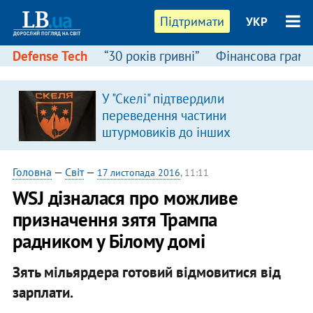
Підтримати
УКР
Defense Tech
“30 років гривні”
Фінансова грамо
У "Скелі" підтвердили
переведення частини
штурмовиків до інших
підрозділів
Головна
—
Світ
—
17 листопада 2016
, 11:11
WSJ дізналася про можливе
призначення зятя Трампа
радником у Білому домі
Зять мільярдера готовий відмовитися від
зарплати.