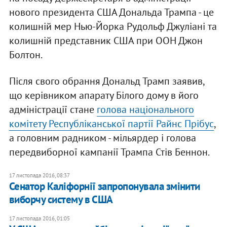
нового президента США Дональда Трампа - це
колишній мер Нью-Йорка Рудольф Джуліані та
колишній представник США при ООН Джон
Болтон.
Після свого обрання Дональд Трамп заявив,
що керівником апарату Білого дому в його
адміністрації стане
голова національного
комітету Республіканської партії Райнс Прібус
,
а головним радником - мільярдер і голова
передвиборної кампанії Трампа Стів Беннон.
17 листопада 2016, 08:37
Сенатор Каліфорнії запропонувала змінити
виборчу систему в США
17 листопада 2016, 01:05