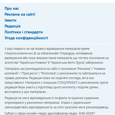
Про нас
Реклама на сайті
Івенти
Редакція
Політики і стандарти
Угода конфіденційності
У разі повного чи часткового відтворення матеріалів пряме
гіперпосилання на LB.ua обов'язкове! Передрук, копіювання,
відтворення або інше використання матеріалів, що містять посилання на
агентство "Українськi Новини" й "Українська Фото Група", заборонено.
Матеріали, які розміщуються на сайті з позначкою "Реклама" / "Новини
компаній" / "Пресреліз" / "Promoted", є рекламними та публікуються на
правах реклами. Редакція може не поділяти погляди, які в них
представлені. Матеріали з плашкою СПЕЦПРОЄКТ є рекламними, проте
редакція бере участь у підготовці цього контенту і поділяє думки,
висловлені у цих матеріалах.
Редакція не несе відповідальності за факти та оціночні судження,
оприлюднені у рекламних матеріалах. Згідно з українським
законодавством, відповідальність за зміст реклами несе рекламодавець.
Cуб'єкт у сфері онлайн-медіа; ідентифікатор медіа - R40-05097