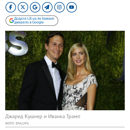
Додати LB.ua як бажане
джерело в Google
Джаред Кушнер и Иванка Трамп
ФОТО: EPA/UPG