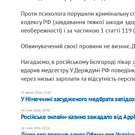
Проти психолога порушили кримінальну сп
кодексу РФ (завдавання тяжкої шкоди здо
необережності) і за частиною 1 статті 119 
Обвинувачений своєї провини не визнає. Д
Нагадаємо, в російському Бєлгороді лікар
вдарив медсестру. У Держдумі РФ поведін
через низькі зарплати та відсутність персп
13 квітня 2016, 23:42
У Німеччині засудженого медбрата запідоз
14 січня 2016, 10:30
Російське онлайн-казино зажадало від Appl
14 січня 2016, 10:24
Держдеп пояснив слова Обами про Україну 