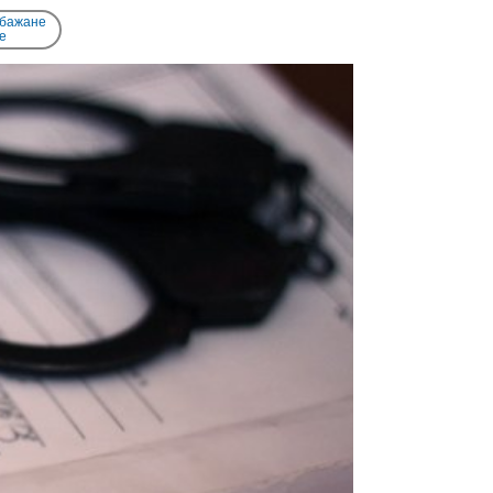
 бажане
e