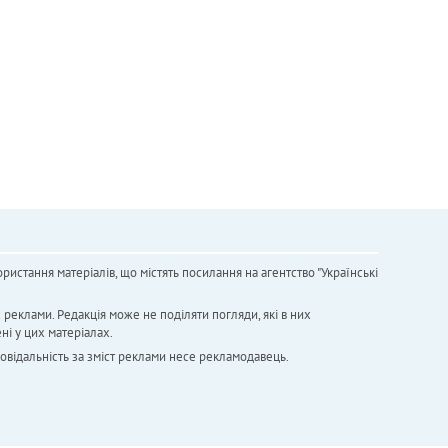
ристання матеріалів, що містять посилання на агентство "Українськi
х реклами. Редакція може не поділяти погляди, які в них
ні у цих матеріалах.
повідальність за зміст реклами несе рекламодавець.