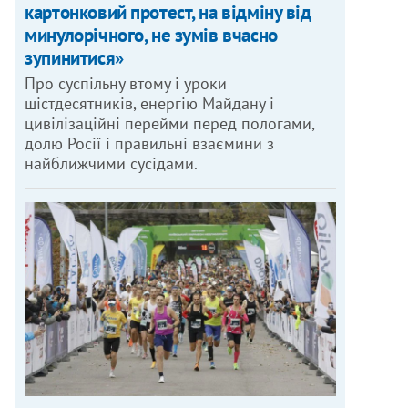
картонковий протест, на відміну від
минулорічного, не зумів вчасно
зупинитися»
Про суспільну втому і уроки
шістдесятників, енергію Майдану і
цивілізаційні перейми перед пологами,
долю Росії і правильні взаємини з
найближчими сусідами.