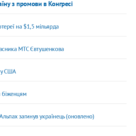
їну з промови в Конгресі
тереї на $1,5 мільярда
власника МТС Євтушенкова
 у США
и біженцям
Альпах загинув українець (оновлено)