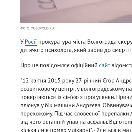
ФОТО: YUGOPOLIS.RU
У
Росії
прокуратура міста Волгограда скер
дитячого психолога, який забив до смерті
Про це повідомляє офіційний
сайт
відомст
"12 квітня 2015 року 27-річний Єгор Андр
розвитковому центрі, у волгоградському п
повертаються із сім'єю з прогулянки. Прич
плюнув у бік машини Андрєєва. Обвинуваче
перехожому. Під час словесної перепалки 
від чого останній упав на асфальт. Від от
кілька днів помер у лікарні", - йдеться в ма