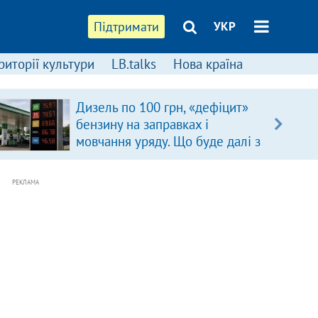
Підтримати
УКР
риторії культури
LB.talks
Нова країна
Дизель по 100 грн, «дефіцит»
бензину на заправках і
мовчання уряду. Що буде далі з
цінами на пальне?
РЕКЛАМА