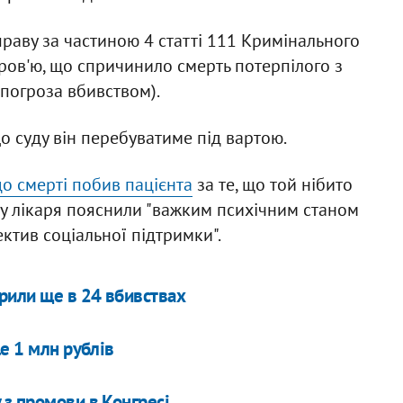
раву за частиною 4 статті 111 Кримінального
ров'ю, що спричинило смерть потерпілого з
(погроза вбивством).
о суду він перебуватиме під вартою.
до смерті побив пацієнта
за те, що той нібито
ку лікаря пояснили "важким психічним станом
ектив соціальної підтримки".
рили ще в 24 вбивствах
e 1 млн рублів
з промови в Конгресі