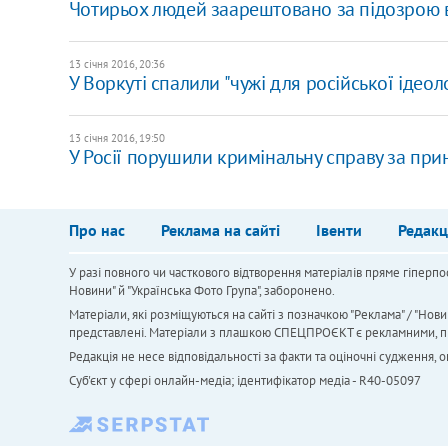
Чотирьох людей заарештовано за підозрою в 
13 січня 2016, 20:36
У Воркуті спалили "чужі для російської ідеол
13 січня 2016, 19:50
У Росії порушили кримінальну справу за прин
Про нас
Реклама на сайті
Івенти
Редакц
У разі повного чи часткового відтворення матеріалів пряме гіперпо
Новини" й "Українська Фото Група", заборонено.
Матеріали, які розміщуються на сайті з позначкою "Реклама" / "Нови
представлені. Матеріали з плашкою СПЕЦПРОЄКТ є рекламними, проте
Редакція не несе відповідальності за факти та оціночні судження,
Cуб'єкт у сфері онлайн-медіа; ідентифікатор медіа - R40-05097