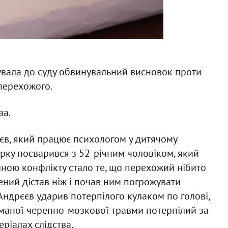
увала до суду обвинувальний висновок проти
 перехожого.
ва.
єєв, який працює психологом у дитячому
арку посварився з 52-річним чоловіком, який
иною конфлікту стало те, що перехожий нібито
ний дістав ніж і почав ним погрожувати
Андрєєв ударив потерпілого кулаком по голові,
риманої черепно-мозкової травми потерпілий за
теріалах слідства.