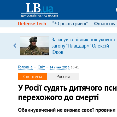
Defense Tech
“30 років гривні”
Фінансова
вив про
Загинув керівник пошукового
боку
загону "Плацдарм" Олексій
Юков
Головна
—
Світ
—
14 січня 2016
, 10:41
Спецтема
Россия
У Росії судять дитячого пс
перехожого до смерті
Обвинувачений не визнає своєї провини