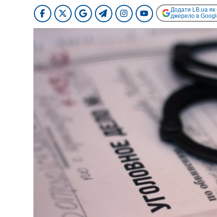
Додати LB.ua як
джерело в Googl