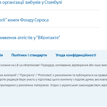
організації вибухів у Стамбулі
огії" книги Фонду Сороса
иження атеїстів у "ВКонтакте"
ія
Політики і стандарти
Угода конфіденційності
силання на LB.ua обов'язкове! Передрук, копіювання, відтворення або інше вико
ни компаній" / "Пресреліз" / "Promoted", є рекламними та публікуються на права
 редакція бере участь у підготовці цього контенту і поділяє думки, висловле
 оприлюднені у рекламних матеріалах. Згідно з українським законодавством, від