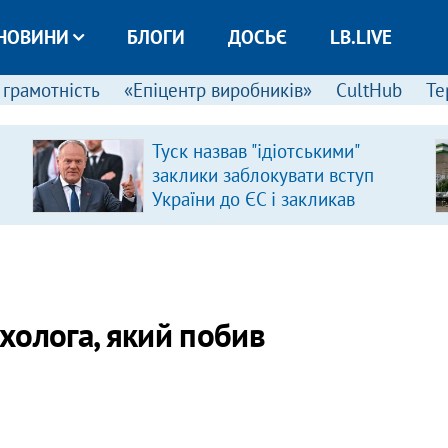
НОВИНИ
БЛОГИ
ДОСЬЄ
LB.LIVE
 грамотність
«Епіцентр виробників»
CultHub
Те
Туск назвав "ідіотськими"
заклики заблокувати вступ
України до ЄС і закликав
припинити антиукраїнську
риторику
ихолога, який побив