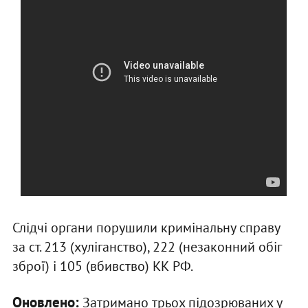
Слідчі органи порушили кримінальну справу
за ст. 213 (хуліганство), 222 (незаконний обіг
зброї) і 105 (вбивство) КК РФ.
Оновлено:
Затримано трьох підозрюваних у