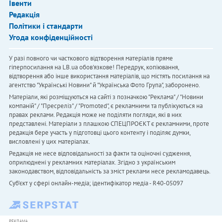
Івенти
Редакція
Політики і стандарти
Угода конфіденційності
У разі повного чи часткового відтворення матеріалів пряме
гіперпосилання на LB.ua обов'язкове! Передрук, копіювання,
відтворення або інше використання матеріалів, що містять посилання на
агентство "Українськi Новини" й "Українська Фото Група", заборонено.
Матеріали, які розміщуються на сайті з позначкою "Реклама" / "Новини
компаній" / "Пресреліз" / "Promoted", є рекламними та публікуються на
правах реклами. Редакція може не поділяти погляди, які в них
представлені. Матеріали з плашкою СПЕЦПРОЄКТ є рекламними, проте
редакція бере участь у підготовці цього контенту і поділяє думки,
висловлені у цих матеріалах.
Редакція не несе відповідальності за факти та оціночні судження,
оприлюднені у рекламних матеріалах. Згідно з українським
законодавством, відповідальність за зміст реклами несе рекламодавець.
Cуб'єкт у сфері онлайн-медіа; ідентифікатор медіа - R40-05097
РЕКЛАМА