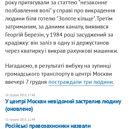
року притягували за статтею "незаконне
позбавлення волі" у справі про викрадення
людини біля готелю "Золоте кільце". Третім
затриманим, за даними каналу, виявився
Георгій Березін, у 1984 році засуджений за
крадіжку: він заліз в одну зі держустанов
через кватирку і викрав рахункові машинки.
Нагадаємо, в результаті вибуху на зупинці
громадського транспорту в центрі Москви
ввечері 7 грудня
постраждали три людини.
16 грудня 2015, 17:48
У центрі Москви невідомий застрелив людину
(оновлено)
15 грудня 2015, 11:49
Російські правозахисники назвали