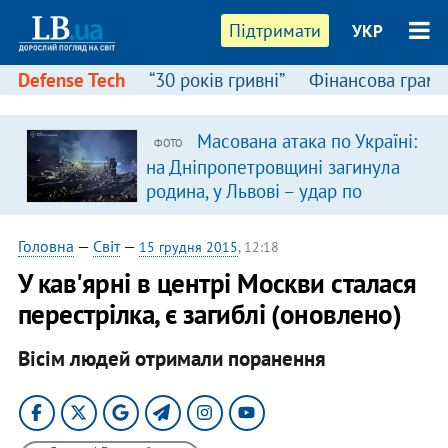
Підтримати
УКР
Defense Tech
“30 років гривні”
Фінансова грамо
Масована атака по Україні:
ФОТО
на Дніпропетровщині загинула
родина, у Львові – удар по
багатоповерхівках
(доповнюється)
Головна
—
Світ
—
15 грудня 2015
, 12:18
У кав'ярні в центрі Москви сталася
перестрілка, є загиблі (оновлено)
Вісім людей отримали поранення