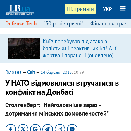
Підтримати
УКР
Defense Tech
“30 років гривні”
Фінансова грамо
:
Київ перебував під атакою
балістики і реактивних БпЛА. Є
жертва і поранені (оновлено)
Головна
—
Світ
—
14 березня 2015
, 10:59
У НАТО відмовилися втручатися в
конфлікт на Донбасі
Столтенберг: "Найголовніше зараз -
дотримання мінських домовленостей"