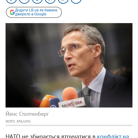
Додати LB.ua як бажане
джерело в Google
Йенс Столтенберг
ФОТО: EPA/UPG
НАТО не збирається втручатися в
конфлікт на