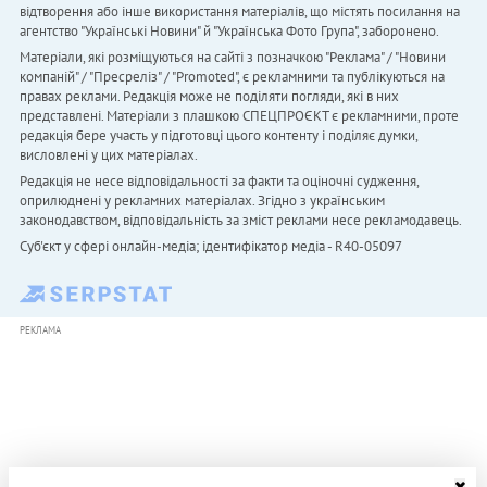
відтворення або інше використання матеріалів, що містять посилання на
агентство "Українськi Новини" й "Українська Фото Група", заборонено.
Матеріали, які розміщуються на сайті з позначкою "Реклама" / "Новини
компаній" / "Пресреліз" / "Promoted", є рекламними та публікуються на
правах реклами. Редакція може не поділяти погляди, які в них
представлені. Матеріали з плашкою СПЕЦПРОЄКТ є рекламними, проте
редакція бере участь у підготовці цього контенту і поділяє думки,
висловлені у цих матеріалах.
Редакція не несе відповідальності за факти та оціночні судження,
оприлюднені у рекламних матеріалах. Згідно з українським
законодавством, відповідальність за зміст реклами несе рекламодавець.
Cуб'єкт у сфері онлайн-медіа; ідентифікатор медіа - R40-05097
РЕКЛАМА