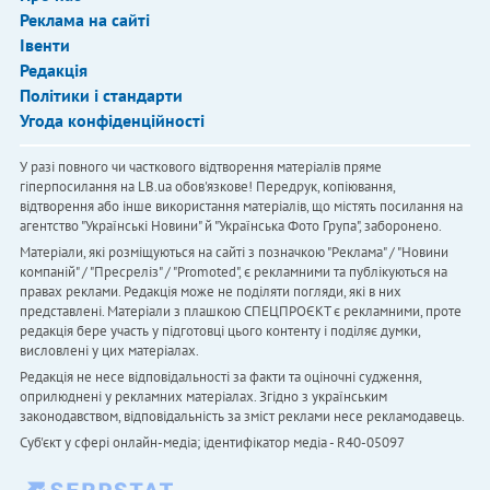
Реклама на сайті
Івенти
Редакція
Політики і стандарти
Угода конфіденційності
У разі повного чи часткового відтворення матеріалів пряме
гіперпосилання на LB.ua обов'язкове! Передрук, копіювання,
відтворення або інше використання матеріалів, що містять посилання на
агентство "Українськi Новини" й "Українська Фото Група", заборонено.
Матеріали, які розміщуються на сайті з позначкою "Реклама" / "Новини
компаній" / "Пресреліз" / "Promoted", є рекламними та публікуються на
правах реклами. Редакція може не поділяти погляди, які в них
представлені. Матеріали з плашкою СПЕЦПРОЄКТ є рекламними, проте
редакція бере участь у підготовці цього контенту і поділяє думки,
висловлені у цих матеріалах.
Редакція не несе відповідальності за факти та оціночні судження,
оприлюднені у рекламних матеріалах. Згідно з українським
законодавством, відповідальність за зміст реклами несе рекламодавець.
Cуб'єкт у сфері онлайн-медіа; ідентифікатор медіа - R40-05097