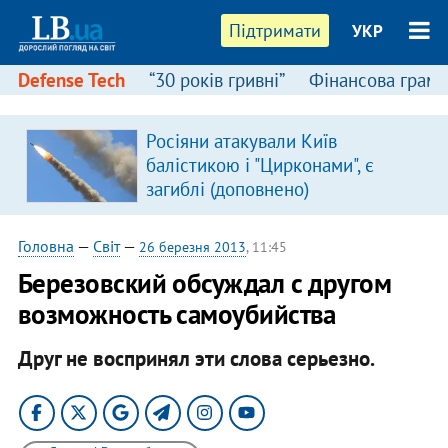
Підтримати
УКР
Defense Tech
“30 років гривні”
Фінансова грамо
Росіяни атакували Київ
в
балістикою і "Цирконами", є
загиблі (доповнено)
Головна
—
Світ
—
26 березня 2013
, 11:45
Березовский обсуждал с другом
возможность самоубийства
Друг не воспринял эти слова серьезно.