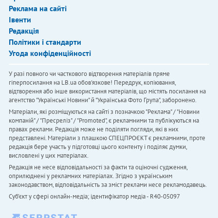
Реклама на сайті
Івенти
Редакція
Політики і стандарти
Угода конфіденційності
У разі повного чи часткового відтворення матеріалів пряме
гіперпосилання на LB.ua обов'язкове! Передрук, копіювання,
відтворення або інше використання матеріалів, що містять посилання на
агентство "Українськi Новини" й "Українська Фото Група", заборонено.
Матеріали, які розміщуються на сайті з позначкою "Реклама" / "Новини
компаній" / "Пресреліз" / "Promoted", є рекламними та публікуються на
правах реклами. Редакція може не поділяти погляди, які в них
представлені. Матеріали з плашкою СПЕЦПРОЄКТ є рекламними, проте
редакція бере участь у підготовці цього контенту і поділяє думки,
висловлені у цих матеріалах.
Редакція не несе відповідальності за факти та оціночні судження,
оприлюднені у рекламних матеріалах. Згідно з українським
законодавством, відповідальність за зміст реклами несе рекламодавець.
Cуб'єкт у сфері онлайн-медіа; ідентифікатор медіа - R40-05097