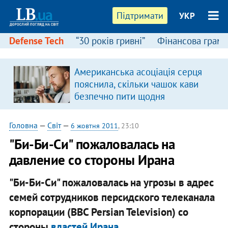
Підтримати
УКР
Defense Tech
“30 років гривні”
Фінансова грамо
Американська асоціація серця
пояснила, скільки чашок кави
безпечно пити щодня
Головна
—
Світ
—
6 жовтня 2011
, 23:10
"Би-Би-Си" пожаловалась на
давление со стороны Ирана
"Би-Би-Си" пожаловалась на угрозы в адрес
семей сотрудников персидского телеканала
корпорации (BBC Persian Television) со
стороны
властей Ирана
.