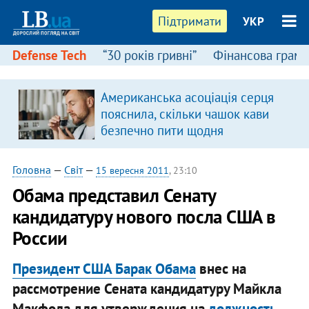
Підтримати
УКР
Defense Tech
“30 років гривні”
Фінансова грамо
Американська асоціація серця
в
пояснила, скільки чашок кави
безпечно пити щодня
Головна
—
Світ
—
15 вересня 2011
, 23:10
Обама представил Сенату
кандидатуру нового посла США в
России
Президент США Барак Обама
внес на
рассмотрение Сената кандидатуру Майкла
Макфола для утверждения на
должность