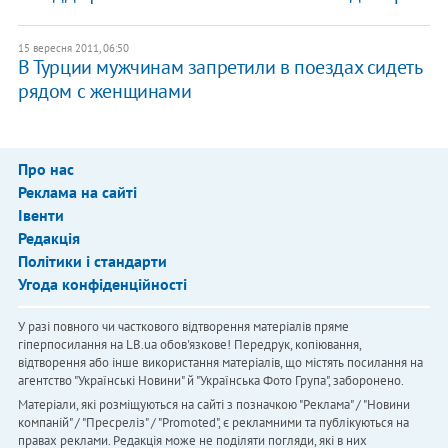
15 вересня 2011, 06:50
В Турции мужчинам запретили в поездах сидеть
рядом с женщинами
Про нас
Реклама на сайті
Івенти
Редакція
Політики і стандарти
Угода конфіденційності
У разі повного чи часткового відтворення матеріалів пряме
гіперпосилання на LB.ua обов'язкове! Передрук, копіювання,
відтворення або інше використання матеріалів, що містять посилання на
агентство "Українськi Новини" й "Українська Фото Група", заборонено.
Матеріали, які розміщуються на сайті з позначкою "Реклама" / "Новини
компаній" / "Пресреліз" / "Promoted", є рекламними та публікуються на
правах реклами. Редакція може не поділяти погляди, які в них