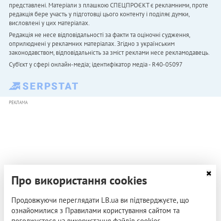
представлені. Матеріали з плашкою СПЕЦПРОЄКТ є рекламними, проте
редакція бере участь у підготовці цього контенту і поділяє думки,
висловлені у цих матеріалах.
Редакція не несе відповідальності за факти та оціночні судження,
оприлюднені у рекламних матеріалах. Згідно з українським
законодавством, відповідальність за зміст реклами несе рекламодавець.
Cуб'єкт у сфері онлайн-медіа; ідентифікатор медіа - R40-05097
РЕКЛАМА
Про використання cookies
Продовжуючи переглядати LB.ua ви підтверджуєте, що
ознайомилися з Правилами користування сайтом та
погоджуєтеся на використання файлів cookies