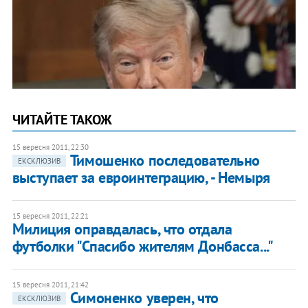
ЧИТАЙТЕ ТАКОЖ
15 вересня 2011, 22:30
Тимошенко последовательно
ЕКСКЛЮЗИВ
выступает за евроинтеграцию, - Немыря
15 вересня 2011, 22:21
Милиция оправдалась, что отдала
футболки "Спасибо жителям Донбасса..."
15 вересня 2011, 21:42
Симоненко уверен, что
ЕКСКЛЮЗИВ