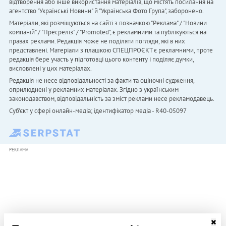
відтворення або інше використання матеріалів, що містять посилання на
агентство "Українськi Новини" й "Українська Фото Група", заборонено.
Матеріали, які розміщуються на сайті з позначкою "Реклама" / "Новини
компаній" / "Пресреліз" / "Promoted", є рекламними та публікуються на
правах реклами. Редакція може не поділяти погляди, які в них
представлені. Матеріали з плашкою СПЕЦПРОЄКТ є рекламними, проте
редакція бере участь у підготовці цього контенту і поділяє думки,
висловлені у цих матеріалах.
Редакція не несе відповідальності за факти та оціночні судження,
оприлюднені у рекламних матеріалах. Згідно з українським
законодавством, відповідальність за зміст реклами несе рекламодавець.
Cуб'єкт у сфері онлайн-медіа; ідентифікатор медіа - R40-05097
РЕКЛАМА