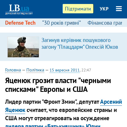
Підтримати
УКР
Defense Tech
“30 років гривні”
Фінансова грамо
Загинув керівник пошукового
загону "Плацдарм" Олексій Юков
Головна
—
Політика
—
15 вересня 2011
, 22:47
Яценюк грозит власти "черными
списками" Европы и США
Лидер партии "Фронт Змин", депутат
Арсений
Яценюк
считает, что европейские страны и
США могут отреагировать на осуждение
лидера партии «Батькивщина» Юлии