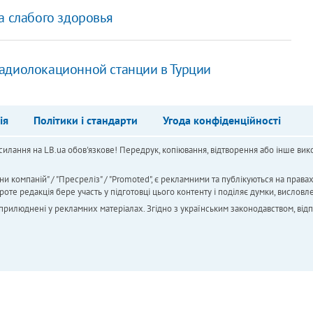
а слабого здоровья
адиолокационной станции в Турции
ія
Політики і стандарти
Угода конфіденційності
силання на LB.ua обов'язкове! Передрук, копіювання, відтворення або інше вико
ни компаній" / "Пресреліз" / "Promoted", є рекламними та публікуються на права
 редакція бере участь у підготовці цього контенту і поділяє думки, висловле
 оприлюднені у рекламних матеріалах. Згідно з українським законодавством, від