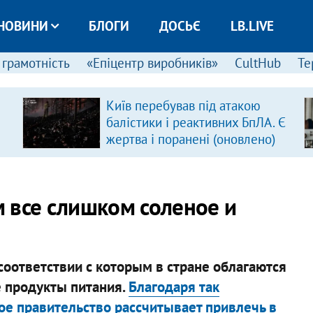
НОВИНИ
БЛОГИ
ДОСЬЄ
LB.LIVE
 грамотність
«Епіцентр виробників»
CultHub
Те
Київ перебував під атакою
балістики і реактивних БпЛА. Є
жертва і поранені (оновлено)
 все слишком соленое и
 соответствии с которым в стране облагаются
 продукты питания.
Благодаря так
ое правительство рассчитывает привлечь в