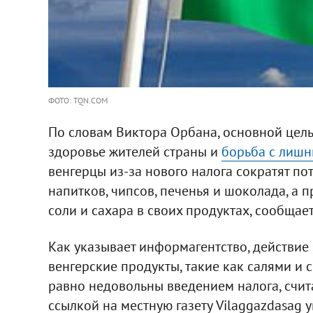
ФОТО: TQN.COM
По словам Виктора Орбана, основной цель
здоровье жителей страны и
борьба с лишн
венгерцы из-за нового налога сократят по
напитков, чипсов, печенья и шоколада, а 
соли и сахара в своих продуктах, сообщает
Как указывает информагентство, действие
венгерские продукты, такие как салями и 
равно недовольны введением налога, счит
ссылкой на местную газету Vilaggazdasag у