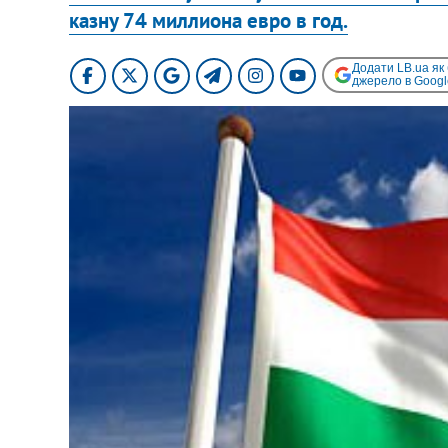
казну 74 миллиона евро в год.
Додати LB.ua як
джерело в Googl