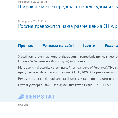
03 вересня 2011, 15:55
Ширак не может предстать перед судом из-з
03 вересня 2011, 11:30
Россия тревожится из-за размещения США р
Про нас
Реклама на сайті
Івенти
Редакц
У разі повного чи часткового відтворення матеріалів пряме гіперпо
Новини" й "Українська Фото Група", заборонено.
Матеріали, які розміщуються на сайті з позначкою "Реклама" / "Нови
представлені. Матеріали з плашкою СПЕЦПРОЄКТ є рекламними, проте
Редакція не несе відповідальності за факти та оціночні судження,
Cуб'єкт у сфері онлайн-медіа; ідентифікатор медіа - R40-05097
РЕКЛАМА