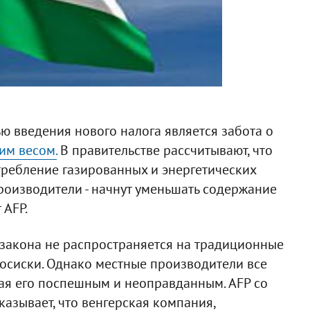
ю введения нового налога является забота о
им весом.
В правительстве рассчитывают, что
требление газированных и энергетических
производители - начнут уменьшать содержание
 AFP.
 закона не распространяется на традиционные
сосиски. Однако местные производители все
ая его поспешным и неоправданным. AFP со
казывает, что венгерская компания,