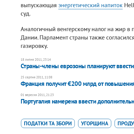
выпускающая
энергетический напиток
Hel
суд.
Аналогичный венгерскому налог на жир в п
Дании. Парламент страны также согласился
газировку.
18 липня 2011, 23:14
Страны-члены еврозоны планируют ввести 
25 серпня 2011, 11:08
Франция получит €200 млрд от повышения
01 вересня 2011, 21:23
Португалия намерена ввести дополнительн
ПОДАТКИ ТА ЗБОРИ
УГОРЩИНА
ПРОДУ