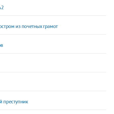
A2
остром из почетных грамот
ов
й преступник