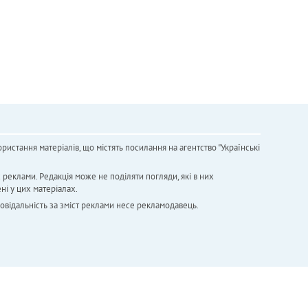
ристання матеріалів, що містять посилання на агентство "Українськi
х реклами. Редакція може не поділяти погляди, які в них
ні у цих матеріалах.
повідальність за зміст реклами несе рекламодавець.