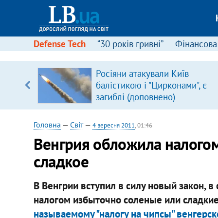
Defense Tech
“30 років гривні”
Фінансова
Росіяни атакували Київ
балістикою і "Цирконами", є
вщині
загиблі (доповнено)
і –
ах
Головна
—
Світ
—
4 вересня 2011
, 01:46
Венгрия обложила налогом
сладкое
В Венгрии вступил в силу новый закон, в
налогом избыточно соленые или сладкие
называемому "налогу на чипсы" венгерск