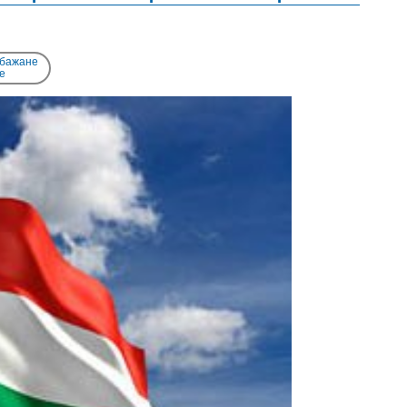
 бажане
e