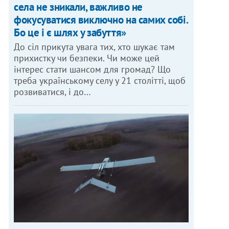
села не зникали, важливо не
фокусуватися виключно на самих собі.
Бо це і є шлях у забуття»
До сіл прикута увага тих, хто шукає там
прихистку чи безпеки. Чи може цей
інтерес стати шансом для громад? Що
треба українському селу у 21 столітті, щоб
розвиватися, і до…