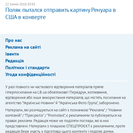
22 липня 2010, 03:02
Поляк пытался отправить картину Ренуара в
США в конверте
Про нас
Реклама на сайті
Івенти
Редакція
Політики і стандарти
Угода конфіденційності
У разі повного чи часткового відтворення матеріалів пряме
гіперпосилання на LB.ua обов'язкове! Передрук, копіювання,
відтворення або інше використання матеріалів, що містять посилання на
агентство "Українськi Новини" й "Українська Фото Група", заборонено.
Матеріали, які розміщуються на сайті з позначкою "Реклама" / "Новини
компаній" / "Пресреліз" / "Promoted", є рекламними та публікуються на
правах реклами. Редакція може не поділяти погляди, які в них
представлені. Матеріали з плашкою СПЕЦПРОЄКТ є рекламними, проте
редакція бере участь у підготовці цього контенту і поділяє думки,