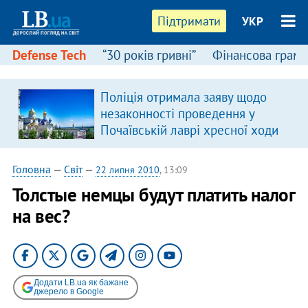
Підтримати
УКР
Defense Tech
“30 років гривні”
Фінансова грамо
Поліція отримала заяву щодо
незаконності проведення у
Почаївській лаврі хресної ходи
Головна
—
Світ
—
22 липня 2010
, 13:09
Толстые немцы будут платить налог
на вес?
Додати LB.ua як бажане
джерело в Google