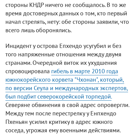
стороны КНДР ничего не сообщалось. В то же
время достоверных данных о том, кто первый
начал стрелять, нету: обе стороны заявили, что
всего лишь оборонялись.
Инцидент у острова Епхендо усугубил и без
того напряженные отношения между двумя
странами. Очередной виток их ухудшения
спровоцировала
гибель в марте 2010 года
южнокорейского корвета "Чхонан", который,
по версии Сеула и международных экспертов,
был подбит северокорейской торпедой.
Северяне обвинения в свой адрес опровергли.
Между тем после перестрелку у Енпхендо
Пхеньян усилил критику в адрес южного
соседа, угрожая ему военными действиями.