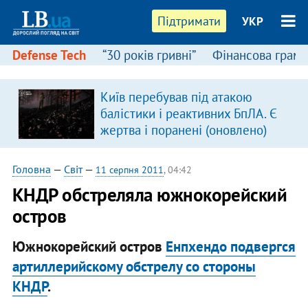
Підтримати
УКР
Defense Tech
“30 років гривні”
Фінансова грамо
Київ перебував під атакою
в
балістики і реактивних БпЛА. Є
жертва і поранені (оновлено)
Головна
—
Світ
—
11 серпня 2011
, 04:42
КНДР обстреляла южнокорейский
остров
Южнокорейский остров
Енпхендо подвергся
артиллерийскому обстрелу со стороны
КНДР
.