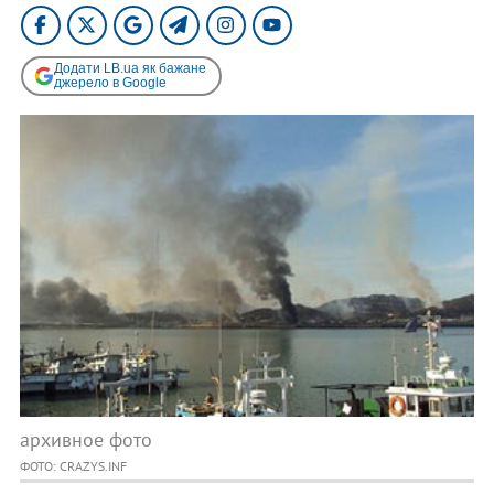
Додати LB.ua як бажане
джерело в Google
архивное фото
ФОТО: CRAZYS.INF