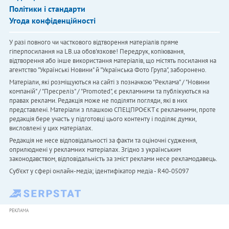
Політики і стандарти
Угода конфіденційності
У разі повного чи часткового відтворення матеріалів пряме
гіперпосилання на LB.ua обов'язкове! Передрук, копіювання,
відтворення або інше використання матеріалів, що містять посилання на
агентство "Українськi Новини" й "Українська Фото Група", заборонено.
Матеріали, які розміщуються на сайті з позначкою "Реклама" / "Новини
компаній" / "Пресреліз" / "Promoted", є рекламними та публікуються на
правах реклами. Редакція може не поділяти погляди, які в них
представлені. Матеріали з плашкою СПЕЦПРОЄКТ є рекламними, проте
редакція бере участь у підготовці цього контенту і поділяє думки,
висловлені у цих матеріалах.
Редакція не несе відповідальності за факти та оціночні судження,
оприлюднені у рекламних матеріалах. Згідно з українським
законодавством, відповідальність за зміст реклами несе рекламодавець.
Cуб'єкт у сфері онлайн-медіа; ідентифікатор медіа - R40-05097
РЕКЛАМА