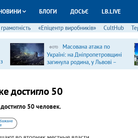
НОВИНИ
БЛОГИ
ДОСЬЄ
LB.LIVE
 грамотність
«Епіцентр виробників»
CultHub
Те
Масована атака по
ФОТО
Україні: на Дніпропетровщині
 з
загинула родина, у Львові –
удар по багатоповерхівках
(доповнюється)
ке достигло 50
достигло 50 человек.​
 бажане
e
бщают во вторник местные власти.