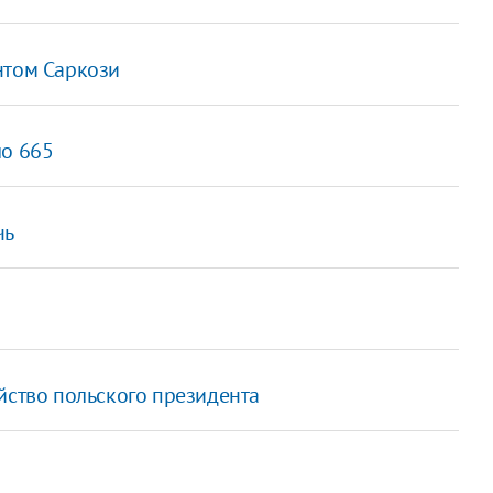
нтом Саркози
ло 665
чь
йство польского президента