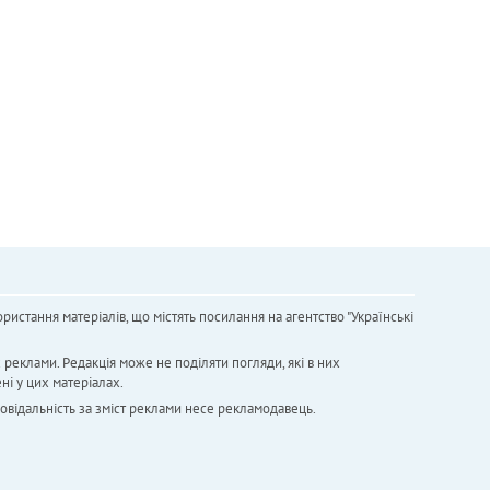
ристання матеріалів, що містять посилання на агентство "Українськi
х реклами. Редакція може не поділяти погляди, які в них
ні у цих матеріалах.
повідальність за зміст реклами несе рекламодавець.