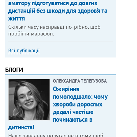
аматору підготуватися до довгих
дистанцій без шкоди для здоров’я та
життя
Скільки часу насправді потрібно, щоб
пробігти марафон.
Всі публікації
БЛОГИ
ОЛЕКСАНДРА ТЕЛЕГУЗОВА
Ожиріння
помолодшало: чому
хвороби дорослих
дедалі частіше
починаються в
дитинстві
Наше завдання полягає не в тому, щоб