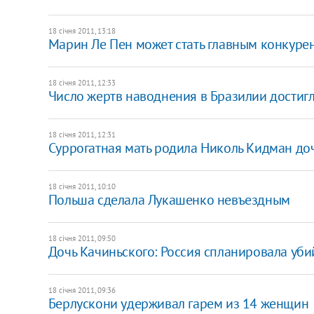
18 січня 2011, 13:18
Марин Ле Пен может стать главным конкуре
18 січня 2011, 12:33
Число жертв наводнения в Бразилии достиг
18 січня 2011, 12:31
Суррогатная мать родила Николь Кидман до
18 січня 2011, 10:10
Польша сделала Лукашенко невъездным
18 січня 2011, 09:50
Дочь Качиньского: Россия спланировала уби
18 січня 2011, 09:36
Берлускони удерживал гарем из 14 женщин