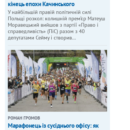
кінець епохи Качинського
У найбільшій правій політичній силі
Польщі розкол: колишній прем’єр Матеуш
Моравецький вийшов з партії «Право і
справедливість» (ПіС) разом з 40
депутатами Сейму і створив…
РОМАН ГРОМОВ
Марафонець із сусіднього офісу: як