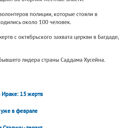
волонтеров полиции, которые стояли в
ходились около 100 человек.
ертв с октябрьского захвата церкви в Багдаде,
 бывшего лидера страны Саддама Хусейна.
в Ираке: 15 жертв
 уже в феврале
 Сталину - теракт