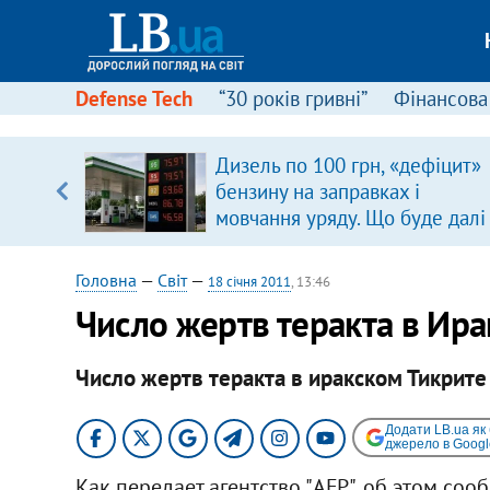
Defense Tech
“30 років гривні”
Фінансова
ою
Дизель по 100 грн, «дефіцит»
пЛА. Є
бензину на заправках і
лено)
мовчання уряду. Що буде далі
цінами на пальне?
Головна
—
Світ
—
18 січня 2011
, 13:46
Число жертв теракта в Ира
Число жертв теракта в иракском Тикрите 
Додати LB.ua як
джерело в Googl
Как передает агентство "AFP", об этом соо