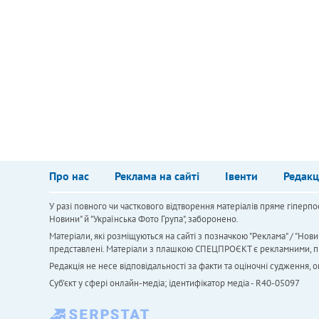
Про нас
Реклама на сайті
Івенти
Редакц
У разі повного чи часткового відтворення матеріалів пряме гіперпо
Новини" й "Українська Фото Група", заборонено.
Матеріали, які розміщуються на сайті з позначкою "Реклама" / "Нови
представлені. Матеріали з плашкою СПЕЦПРОЄКТ є рекламними, проте
Редакція не несе відповідальності за факти та оціночні судження,
Cуб'єкт у сфері онлайн-медіа; ідентифікатор медіа - R40-05097