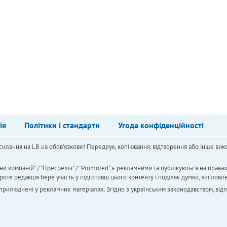
ія
Політики і стандарти
Угода конфіденційності
силання на LB.ua обов'язкове! Передрук, копіювання, відтворення або інше вико
ни компаній" / "Пресреліз" / "Promoted", є рекламними та публікуються на права
 редакція бере участь у підготовці цього контенту і поділяє думки, висловле
 оприлюднені у рекламних матеріалах. Згідно з українським законодавством, від