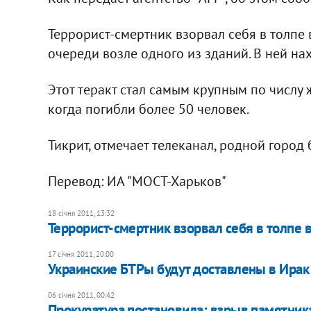
Террорист-смертник взорвал себя в толпе 
очереди возле одного из зданий. В ней на
Этот теракт стал самым крупным по числу ж
когда погибли более 50 человек.
Тикрит, отмечает телеканал, родной город
Перевод: ИА "МОСТ-Харьков"
18 січня 2011, 13:32
Террорист-смертник взорвал себя в толпе 
17 січня 2011, 20:00
Украинские БТРы будут доставлены в Ирак
06 січня 2011, 00:42
Прокуратура постановила: взрыв памятника