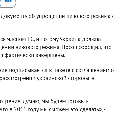
 бажане
e
о документу об упрощении визового режима с
ся членом ЕС, и потому Украина должна
ении визового режима. Посол сообщил, что
ия фактически завершены.
ение подписывается в пакете с соглашением о
 рассмотрении украинской стороны, в
.
отрение, думаю, мы будем готовы к
то в 2011 году мы сможем это сделать», -