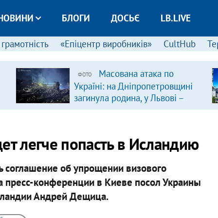
НОВИНИ
БЛОГИ
ДОСЬЄ
LB.LIVE
 грамотність
«Епіцентр виробників»
CultHub
Те
Масована атака по
ФОТО
Україні: на Дніпропетровщині
загинула родина, у Львові –
удар по багатоповерхівках
(доповнюється)
ет легче попасть в Исландию
ть соглашение об упрощении визового
а пресс-конференции в Киеве посол Украины
сландии Андрей Дещица.