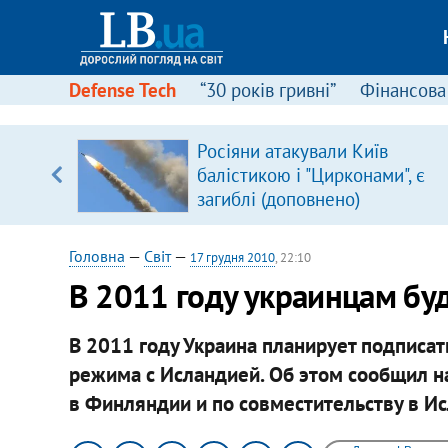
Defense Tech
“30 років гривні”
Фінансова
серця
Росіяни атакували Київ
 кави
балістикою і "Цирконами", є
загиблі (доповнено)
Головна
—
Світ
—
17 грудня 2010
, 22:10
В 2011 году украинцам буд
В 2011 году Украина планирует подписа
режима с Исландией. Об этом сообщил н
в Финляндии и по совместительству в И