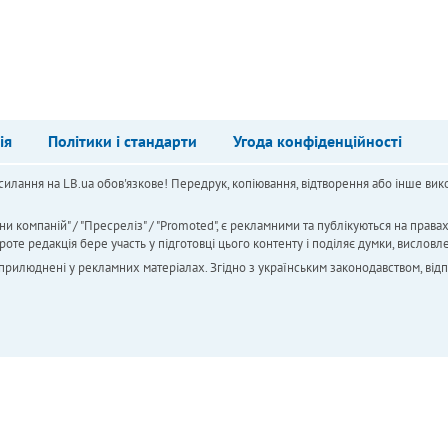
ія
Політики і стандарти
Угода конфіденційності
силання на LB.ua обов'язкове! Передрук, копіювання, відтворення або інше вико
ни компаній" / "Пресреліз" / "Promoted", є рекламними та публікуються на права
 редакція бере участь у підготовці цього контенту і поділяє думки, висловле
 оприлюднені у рекламних матеріалах. Згідно з українським законодавством, від