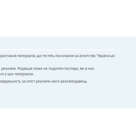
ристання матеріалів, що містять посилання на агентство "Українськi
х реклами. Редакція може не поділяти погляди, які в них
ні у цих матеріалах.
повідальність за зміст реклами несе рекламодавець.