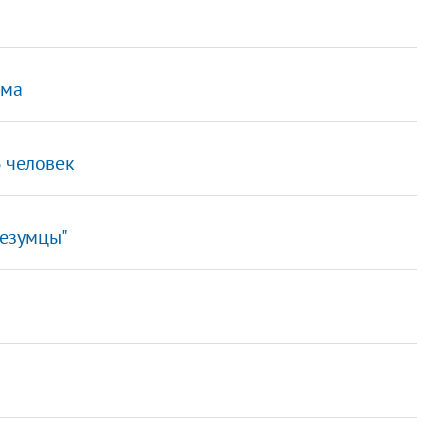
яма
3 человек
Безумцы"
й