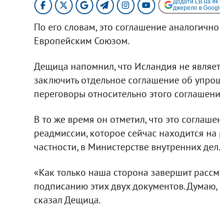
Додати LB.ua як
джерело в Googl
По его словам, это соглашение аналогичн
Европейским Союзом.
Дещица напомнил, что Исландия не являет
заключить отдельное соглашение об упрощ
переговоры относительно этого соглашен
В то же время он отметил, что это соглаш
реадмиссии, которое сейчас находится на
частности, в Министерстве внутренних дел
«Как только наша сторона завершит рассм
подписанию этих двух документов. Думаю, ч
сказал Дещица.