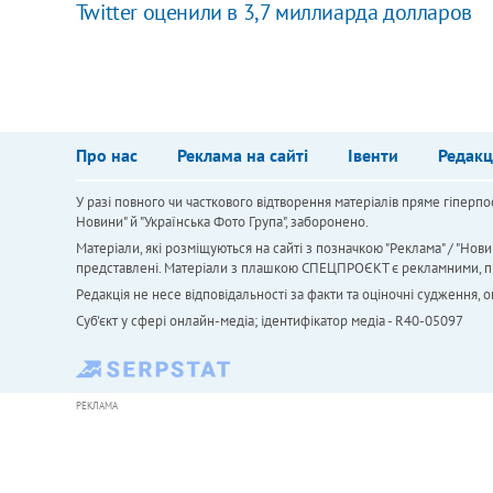
Twitter оценили в 3,7 миллиарда долларов
Про нас
Реклама на сайті
Івенти
Редакц
У разі повного чи часткового відтворення матеріалів пряме гіперпо
Новини" й "Українська Фото Група", заборонено.
Матеріали, які розміщуються на сайті з позначкою "Реклама" / "Нови
представлені. Матеріали з плашкою СПЕЦПРОЄКТ є рекламними, проте
Редакція не несе відповідальності за факти та оціночні судження,
Cуб'єкт у сфері онлайн-медіа; ідентифікатор медіа - R40-05097
РЕКЛАМА