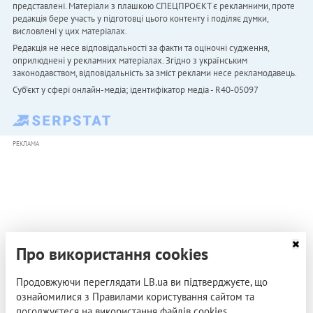
представлені. Матеріали з плашкою СПЕЦПРОЄКТ є рекламними, проте
редакція бере участь у підготовці цього контенту і поділяє думки,
висловлені у цих матеріалах.
Редакція не несе відповідальності за факти та оціночні судження,
оприлюднені у рекламних матеріалах. Згідно з українським
законодавством, відповідальність за зміст реклами несе рекламодавець.
Cуб'єкт у сфері онлайн-медіа; ідентифікатор медіа - R40-05097
РЕКЛАМА
Про використання cookies
Продовжуючи переглядати LB.ua ви підтверджуєте, що
ознайомилися з Правилами користування сайтом та
погоджуєтеся на використання файлів cookies