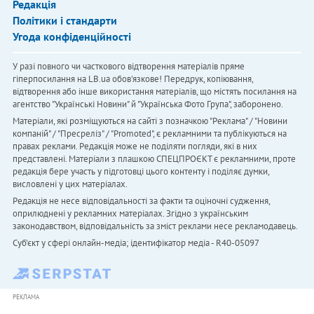
Редакція
Політики і стандарти
Угода конфіденційності
У разі повного чи часткового відтворення матеріалів пряме
гіперпосилання на LB.ua обов'язкове! Передрук, копіювання,
відтворення або інше використання матеріалів, що містять посилання на
агентство "Українськi Новини" й "Українська Фото Група", заборонено.
Матеріали, які розміщуються на сайті з позначкою "Реклама" / "Новини
компаній" / "Пресреліз" / "Promoted", є рекламними та публікуються на
правах реклами. Редакція може не поділяти погляди, які в них
представлені. Матеріали з плашкою СПЕЦПРОЄКТ є рекламними, проте
редакція бере участь у підготовці цього контенту і поділяє думки,
висловлені у цих матеріалах.
Редакція не несе відповідальності за факти та оціночні судження,
оприлюднені у рекламних матеріалах. Згідно з українським
законодавством, відповідальність за зміст реклами несе рекламодавець.
Cуб'єкт у сфері онлайн-медіа; ідентифікатор медіа - R40-05097
РЕКЛАМА