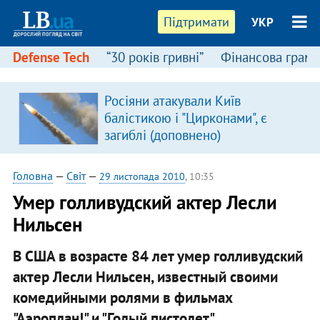
Підтримати
УКР
Defense Tech
“30 років гривні”
Фінансова грамо
Росіяни атакували Київ
балістикою і "Цирконами", є
загиблі (доповнено)
Головна
—
Світ
—
29 листопада 2010
, 10:35
Умер голливудский актер Лесли
Нильсен
В США в возрасте 84 лет умер голливудский
актер Лесли Нильсен, известный своими
комедийными ролями в фильмах
"Аэроплан!" и "Голый пистолет".​