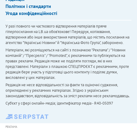
Політики і стандарти
Угода конфіденційності
У разі повного чи часткового відтворення матеріалів пряме
гіперпосилання на LB.ua обов'язкове! Передрук, копіювання,
відтворення або інше використання матеріалів, що містять посилання на
агентство "Українськi Новини" й "Українська Фото Група", заборонено.
Матеріали, які розміщуються на сайті з позначкою "Реклама" / "Новини
компаній" / "Пресреліз" / "Promoted", є рекламними та публікуються на
правах реклами. Редакція може не поділяти погляди, які в них
представлені. Матеріали з плашкою СПЕЦПРОЄКТ є рекламними, проте
редакція бере участь у підготовці цього контенту і поділяє думки,
висловлені у цих матеріалах.
Редакція не несе відповідальності за факти та оціночні судження,
оприлюднені у рекламних матеріалах. Згідно з українським
законодавством, відповідальність за зміст реклами несе рекламодавець.
Cуб'єкт у сфері онлайн-медіа; ідентифікатор медіа - R40-05097
РЕКЛАМА