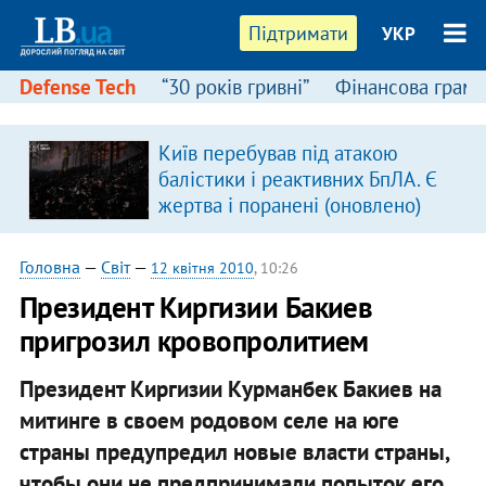
Підтримати
УКР
Defense Tech
“30 років гривні”
Фінансова грамо
Київ перебував під атакою
я
балістики і реактивних БпЛА. Є
жертва і поранені (оновлено)
Головна
—
Світ
—
12 квітня 2010
, 10:26
Президент Киргизии Бакиев
пригрозил кровопролитием
Президент Киргизии Курманбек Бакиев на
митинге в своем родовом селе на юге
страны предупредил новые власти страны,
чтобы они не предпринимали попыток его