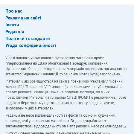
Про нас
Реклама на сайті
Івенти
Редакція
Політики і стандарти
Угода конфіденційності
У разі повного чи часткового відтворення матеріалів пряме
гіперпосилання на LB.ua обов'язкове! Передрук, копіювання,
відтворення або інше використання матеріалів, що містять посилання на
агентство "Українськi Новини" й "Українська Фото Група", заборонено.
Матеріали, які розміщуються на сайті з позначкою "Реклама" / "Новини
компаній" / "Пресреліз" / "Promoted", є рекламними та публікуються на
правах реклами. Редакція може не поділяти погляди, які в них
представлені. Матеріали з плашкою СПЕЦПРОЄКТ є рекламними, проте
редакція бере участь у підготовці цього контенту і поділяє думки,
висловлені у цих матеріалах.
Редакція не несе відповідальності за факти та оціночні судження,
оприлюднені у рекламних матеріалах. Згідно з українським
законодавством, відповідальність за зміст реклами несе рекламодавець.
Cуб'єкт у сфері онлайн-медіа; ідентифікатор медіа - R40-05097