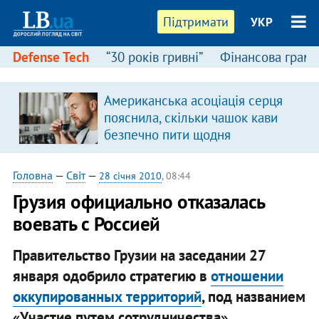
Підтримати
УКР
Defense Tech
“30 років гривні”
Фінансова грамо
Американська асоціація серця
пояснила, скільки чашок кави
безпечно пити щодня
Головна
—
Світ
—
28 січня 2010
, 08:44
Грузия официально отказалась
воевать с Россией
Правительство Грузии на заседании 27
января одобрило стратегию в
отношении
оккупированных территорий
, под названием
«Участие путем сотрудничества».