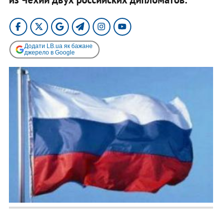
Додати LB.ua як бажане
джерело в Google