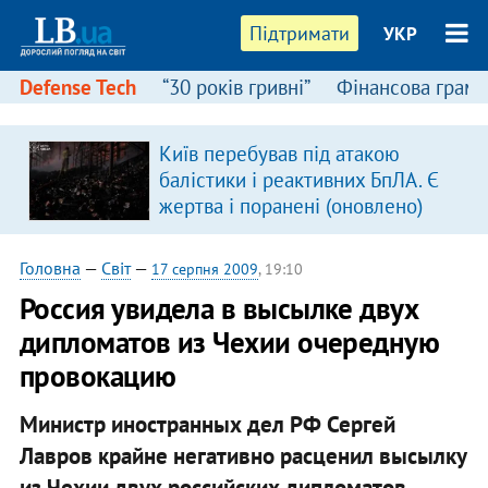
Підтримати
УКР
Defense Tech
“30 років гривні”
Фінансова грамо
Київ перебував під атакою
балістики і реактивних БпЛА. Є
жертва і поранені (оновлено)
Головна
—
Світ
—
17 серпня 2009
, 19:10
Россия увидела в высылке двух
дипломатов из Чехии очередную
провокацию
Министр иностранных дел РФ Сергей
Лавров крайне негативно расценил высылку
из Чехии двух российских дипломатов.