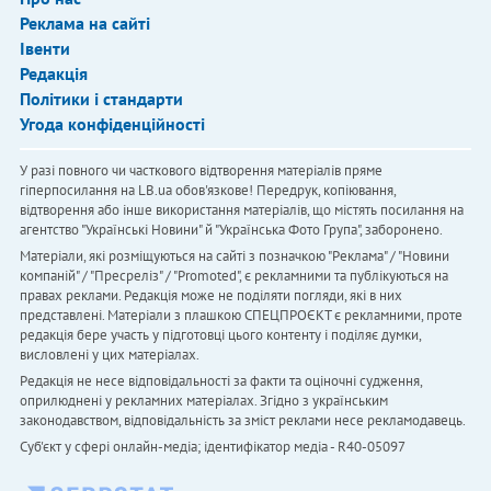
Реклама на сайті
Івенти
Редакція
Політики і стандарти
Угода конфіденційності
У разі повного чи часткового відтворення матеріалів пряме
гіперпосилання на LB.ua обов'язкове! Передрук, копіювання,
відтворення або інше використання матеріалів, що містять посилання на
агентство "Українськi Новини" й "Українська Фото Група", заборонено.
Матеріали, які розміщуються на сайті з позначкою "Реклама" / "Новини
компаній" / "Пресреліз" / "Promoted", є рекламними та публікуються на
правах реклами. Редакція може не поділяти погляди, які в них
представлені. Матеріали з плашкою СПЕЦПРОЄКТ є рекламними, проте
редакція бере участь у підготовці цього контенту і поділяє думки,
висловлені у цих матеріалах.
Редакція не несе відповідальності за факти та оціночні судження,
оприлюднені у рекламних матеріалах. Згідно з українським
законодавством, відповідальність за зміст реклами несе рекламодавець.
Cуб'єкт у сфері онлайн-медіа; ідентифікатор медіа - R40-05097