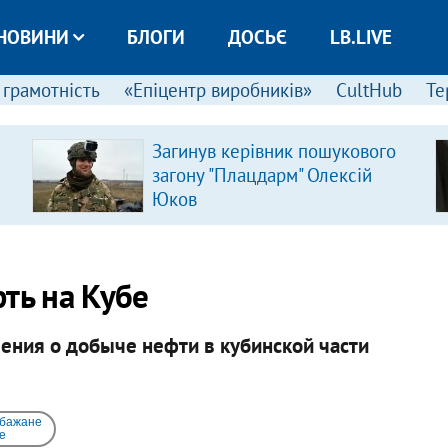
НОВИНИ
БЛОГИ
ДОСЬЄ
LB.LIVE
 грамотність
«Епіцентр виробників»
CultHub
Те
Загинув керівник пошукового
загону "Плацдарм" Олексій
Юков
ть на Кубе
ения о добыче нефти в кубинской части
 бажане
e