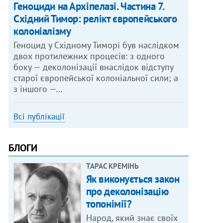
Геноциди на Архіпелазі. Частина 7.
Східний Тимор: релікт європейського
колоніалізму
Геноцид у Східному Тиморі був наслідком
двох протилежних процесів: з одного
боку — деколонізації внаслідок відступу
старої європейської колоніальної сили; а
з іншого —…
Всі публікації
БЛОГИ
ТАРАС КРЕМІНЬ
Як виконується закон
про деколонізацію
топонімії?
Народ, який знає своїх