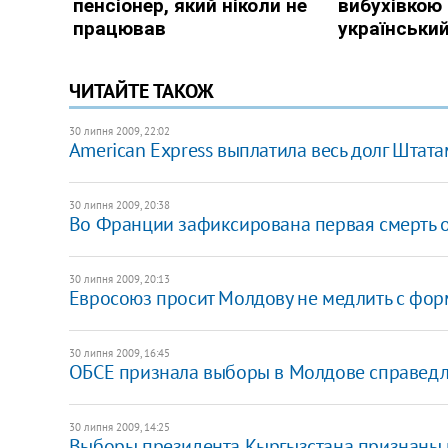
ЧИТАЙТЕ ТАКОЖ
30 липня 2009, 22:02
American Express выплатила весь долг Штата
30 липня 2009, 20:38
Во Франции зафиксирована первая смерть о
30 липня 2009, 20:13
Евросоюз просит Молдову не медлить с фо
30 липня 2009, 16:45
ОБСЕ признала выборы в Молдове справед
30 липня 2009, 14:25
Выборы президента Кыргызстана признаны