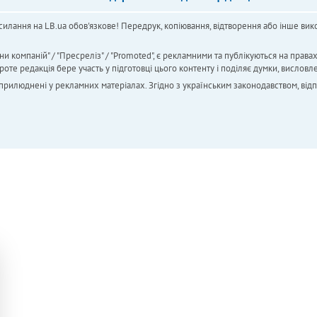
силання на LB.ua обов'язкове! Передрук, копіювання, відтворення або інше вико
ни компаній" / "Пресреліз" / "Promoted", є рекламними та публікуються на права
 редакція бере участь у підготовці цього контенту і поділяє думки, висловле
 оприлюднені у рекламних матеріалах. Згідно з українським законодавством, від