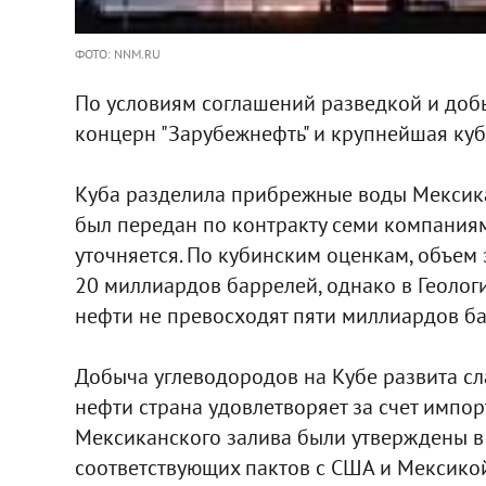
ФОТО: NNM.RU
По условиям соглашений разведкой и доб
концерн "Зарубежнефть" и крупнейшая ку
Куба разделила прибрежные воды Мексикан
был передан по контракту семи компаниям
уточняется. По кубинским оценкам, объем 
20 миллиардов баррелей, однако в Геолог
нефти не превосходят пяти миллиардов ба
Добыча углеводородов на Кубе развита сл
нефти страна удовлетворяет за счет импор
Мексиканского залива были утверждены в 
соответствующих пактов с США и Мексикой.