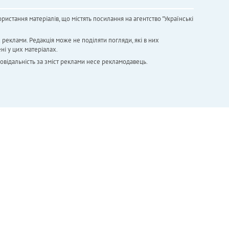
ристання матеріалів, що містять посилання на агентство "Українськi
х реклами. Редакція може не поділяти погляди, які в них
ні у цих матеріалах.
повідальність за зміст реклами несе рекламодавець.