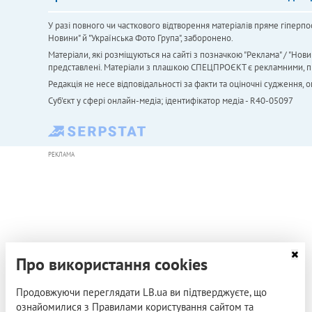
У разі повного чи часткового відтворення матеріалів пряме гіперпо
Новини" й "Українська Фото Група", заборонено.
Матеріали, які розміщуються на сайті з позначкою "Реклама" / "Нови
представлені. Матеріали з плашкою СПЕЦПРОЄКТ є рекламними, проте
Редакція не несе відповідальності за факти та оціночні судження,
Cуб'єкт у сфері онлайн-медіа; ідентифікатор медіа - R40-05097
РЕКЛАМА
Про використання cookies
Продовжуючи переглядати LB.ua ви підтверджуєте, що
ознайомилися з Правилами користування сайтом та