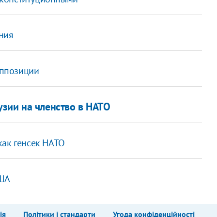
ния
оппозиции
зии на членство в НАТО
как генсек НАТО
США
ія
Політики і стандарти
Угода конфіденційності