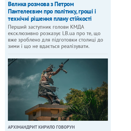
Велика розмова з Петром
Пантелеєвим про політику, гроші і
технічні рішення плану стійкості
Перший заступник голови КМДА
ексклюзивно розказує LB.ua про те, що
вже зроблено для підготовки столиці до
зими і що не вдається реалізувати.
АРХІМАНДРИТ КИРИЛО ГОВОРУН