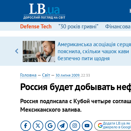
Defense Tech
“30 років гривні”
Фінансова
Американська асоціація серця
уп
пояснила, скільки чашок кави
безпечно пити щодня
ку
Головна
—
Світ
—
30 липня 2009
, 22:33
Россия будет добывать неф
Россия подписала с Кубой четыре соглаш
Мексиканского залива.
Додати LB.ua як
джерело в Googl