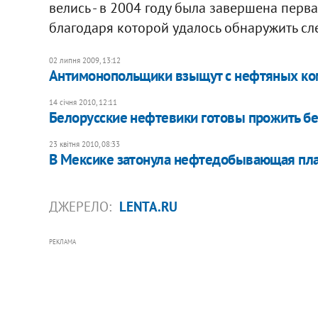
велись - в 2004 году была завершена перв
благодаря которой удалось обнаружить сл
02 липня 2009, 13:12
Антимонопольщики взыщут с нефтяных ко
14 січня 2010, 12:11
Белорусские нефтевики готовы прожить бе
23 квітня 2010, 08:33
В Мексике затонула нефтедобывающая пл
ДЖЕРЕЛО:
LENTA.RU
РЕКЛАМА