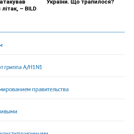
м
т гриппа A/H1N1
рмированием правительства
ливыми
 конституционными