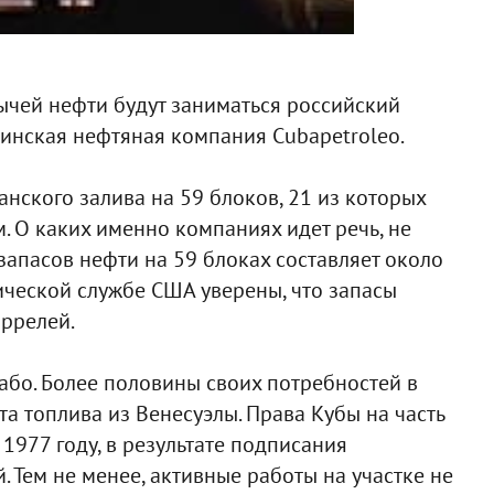
ычей нефти будут заниматься российский
бинская нефтяная компания Cubapetroleo.
ского залива на 59 блоков, 21 из которых
. О каких именно компаниях идет речь, не
запасов нефти на 59 блоках составляет около
ической службе США уверены, что запасы
ррелей.
або. Более половины своих потребностей в
та топлива из Венесуэлы. Права Кубы на часть
1977 году, в результате подписания
 Тем не менее, активные работы на участке не