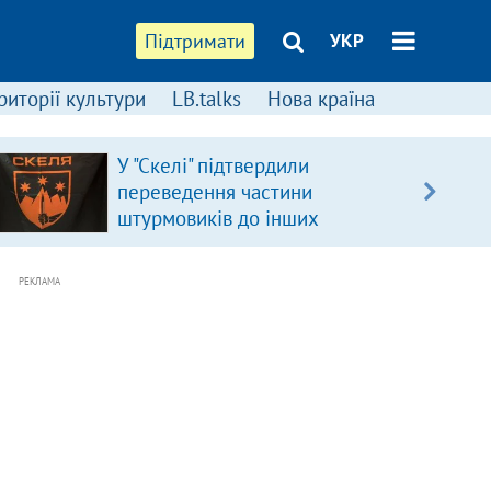
Підтримати
УКР
риторії культури
LB.talks
Нова країна
У "Скелі" підтвердили
переведення частини
штурмовиків до інших
підрозділів
РЕКЛАМА