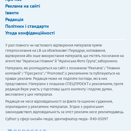
Реклама на сайті
Івенти
Редакція
Політики і стандарти
Угода конфіденційності
У разі повного чи часткового відтворення матеріалів пряме
гіперпосилання на LB.ua обов'язкове! Передрук, копіювання,
відтворення або інше використання матеріалів, що містять посилання на
агентство "Українськi Новини" й "Українська Фото Група", заборонено.
Матеріали, які розміщуються на сайті з позначкою "Реклама" / "Новини
компаній" / "Пресреліз" / "Promoted", є рекламними та публікуються на
правах реклами. Редакція може не поділяти погляди, які в них
представлені. Матеріали з плашкою СПЕЦПРОЄКТ є рекламними, проте
редакція бере участь у підготовці цього контенту і поділяє думки,
висловлені у цих матеріалах.
Редакція не несе відповідальності за факти та оціночні судження,
оприлюднені у рекламних матеріалах. Згідно з українським
законодавством, відповідальність за зміст реклами несе рекламодавець.
Cуб'єкт у сфері онлайн-медіа; ідентифікатор медіа - R40-05097