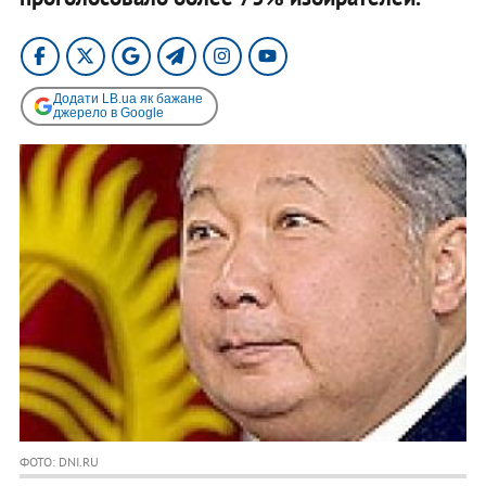
Додати LB.ua як бажане
джерело в Google
ФОТО: DNI.RU