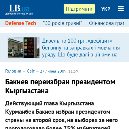
Підтримати
УКР
Defense Tech
“30 років гривні”
Фінансова грамо
Дизель по 100 грн, «дефіцит»
бензину на заправках і мовчання
уряду. Що буде далі з цінами на
пальне?
Головна
—
Світ
—
27 липня 2009
, 11:59
Бакиев переизбран президентом
Кыргызстана
Действующий глава Кыргызстана
Курманбек Бакиев избран президентом
страны на второй срок, на выборах за него
проголосовало более 75% избирателей.