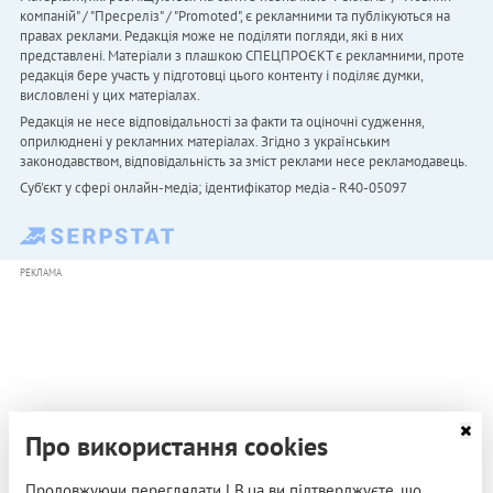
компаній" / "Пресреліз" / "Promoted", є рекламними та публікуються на
правах реклами. Редакція може не поділяти погляди, які в них
представлені. Матеріали з плашкою СПЕЦПРОЄКТ є рекламними, проте
редакція бере участь у підготовці цього контенту і поділяє думки,
висловлені у цих матеріалах.
Редакція не несе відповідальності за факти та оціночні судження,
оприлюднені у рекламних матеріалах. Згідно з українським
законодавством, відповідальність за зміст реклами несе рекламодавець.
Cуб'єкт у сфері онлайн-медіа; ідентифікатор медіа - R40-05097
РЕКЛАМА
Про використання cookies
Продовжуючи переглядати LB.ua ви підтверджуєте, що