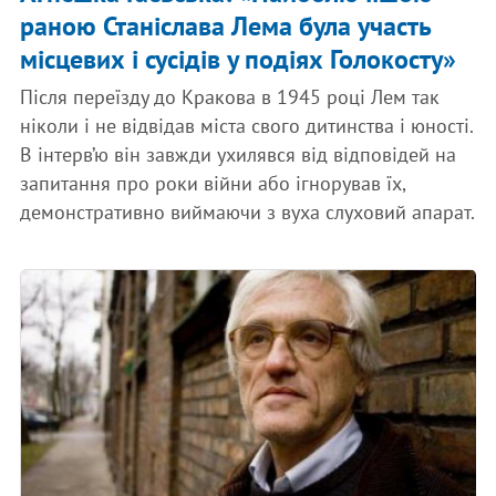
раною Станіслава Лема була участь
місцевих і сусідів у подіях Голокосту»
Після переїзду до Кракова в 1945 році Лем так
ніколи і не відвідав міста свого дитинства і юності.
В інтерв’ю він завжди ухилявся від відповідей на
запитання про роки війни або ігнорував їх,
демонстративно виймаючи з вуха слуховий апарат.