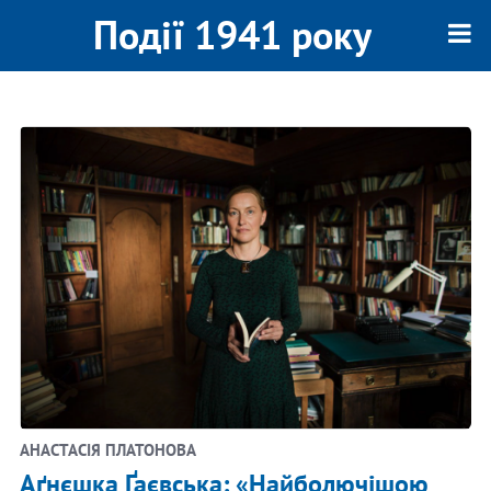
Події 1941 року
АНАСТАСІЯ ПЛАТОНОВА
Аґнєшка Ґаєвська: «Найболючішою