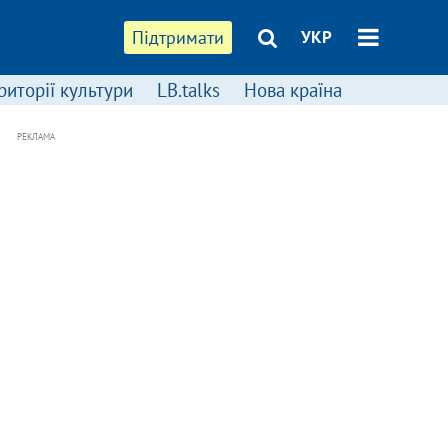
Підтримати
УКР
риторії культури
LB.talks
Нова країна
РЕКЛАМА