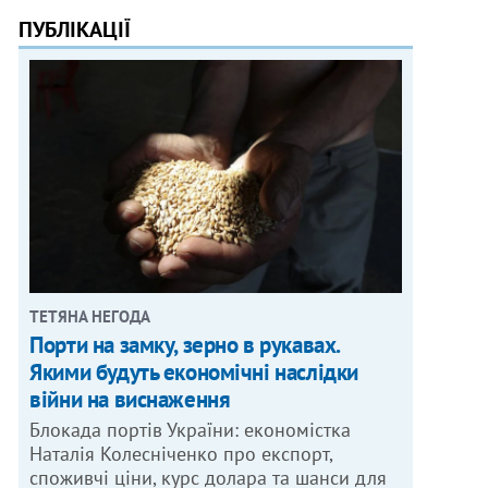
ПУБЛІКАЦІЇ
ТЕТЯНА НЕГОДА
Порти на замку, зерно в рукавах.
Якими будуть економічні наслідки
війни на виснаження
Блокада портів України: економістка
Наталія Колесніченко про експорт,
споживчі ціни, курс долара та шанси для