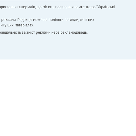
ристання матеріалів, що містять посилання на агентство "Українськi
х реклами. Редакція може не поділяти погляди, які в них
ні у цих матеріалах.
повідальність за зміст реклами несе рекламодавець.