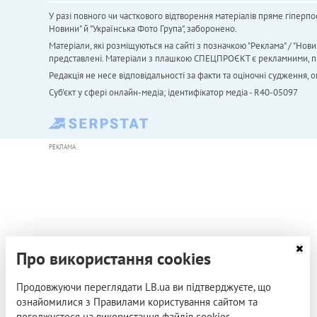
У разі повного чи часткового відтворення матеріалів пряме гіперпо
Новини" й "Українська Фото Група", заборонено.
Матеріали, які розміщуються на сайті з позначкою "Реклама" / "Нови
представлені. Матеріали з плашкою СПЕЦПРОЄКТ є рекламними, проте
Редакція не несе відповідальності за факти та оціночні судження,
Cуб'єкт у сфері онлайн-медіа; ідентифікатор медіа - R40-05097
РЕКЛАМА
Про використання cookies
Продовжуючи переглядати LB.ua ви підтверджуєте, що
ознайомилися з Правилами користування сайтом та
погоджуєтеся на використання файлів cookies