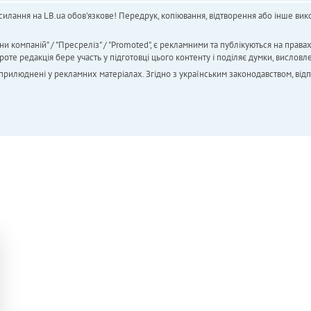
силання на LB.ua обов'язкове! Передрук, копіювання, відтворення або інше вико
ни компаній" / "Пресреліз" / "Promoted", є рекламними та публікуються на права
 редакція бере участь у підготовці цього контенту і поділяє думки, висловле
 оприлюднені у рекламних матеріалах. Згідно з українським законодавством, від