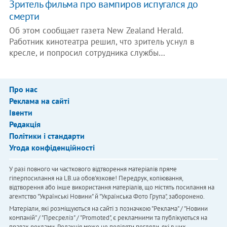
Зритель фильма про вампиров испугался до
смерти
Об этом сообщает газета New Zealand Herald.
Работник кинотеатра решил, что зритель уснул в
кресле, и попросил сотрудника службы…
Про нас
Реклама на сайті
Івенти
Редакція
Політики і стандарти
Угода конфіденційності
У разі повного чи часткового відтворення матеріалів пряме
гіперпосилання на LB.ua обов'язкове! Передрук, копіювання,
відтворення або інше використання матеріалів, що містять посилання на
агентство "Українськi Новини" й "Українська Фото Група", заборонено.
Матеріали, які розміщуються на сайті з позначкою "Реклама" / "Новини
компаній" / "Пресреліз" / "Promoted", є рекламними та публікуються на
правах реклами. Редакція може не поділяти погляди, які в них