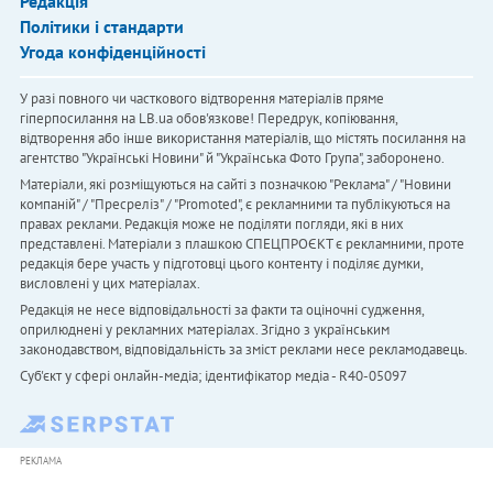
Редакція
Політики і стандарти
Угода конфіденційності
У разі повного чи часткового відтворення матеріалів пряме
гіперпосилання на LB.ua обов'язкове! Передрук, копіювання,
відтворення або інше використання матеріалів, що містять посилання на
агентство "Українськi Новини" й "Українська Фото Група", заборонено.
Матеріали, які розміщуються на сайті з позначкою "Реклама" / "Новини
компаній" / "Пресреліз" / "Promoted", є рекламними та публікуються на
правах реклами. Редакція може не поділяти погляди, які в них
представлені. Матеріали з плашкою СПЕЦПРОЄКТ є рекламними, проте
редакція бере участь у підготовці цього контенту і поділяє думки,
висловлені у цих матеріалах.
Редакція не несе відповідальності за факти та оціночні судження,
оприлюднені у рекламних матеріалах. Згідно з українським
законодавством, відповідальність за зміст реклами несе рекламодавець.
Cуб'єкт у сфері онлайн-медіа; ідентифікатор медіа - R40-05097
РЕКЛАМА