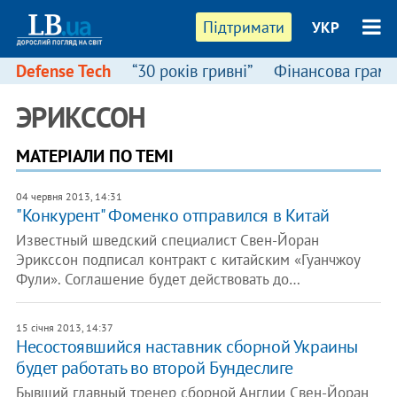
Підтримати
УКР
Defense Tech
“30 років гривні”
Фінансова грамо
ЭРИКССОН
МАТЕРІАЛИ ПО ТЕМІ
04 червня 2013, 14:31
"Конкурент" Фоменко отправился в Китай
Известный шведский специалист Свен-Йоран
Эрикссон подписал контракт с китайским «Гуанчжоу
Фули». Соглашение будет действовать до…
15 січня 2013, 14:37
Несостоявшийся наставник сборной Украины
будет работать во второй Бундеслиге
Бывший главный тренер сборной Англии Свен-Йоран