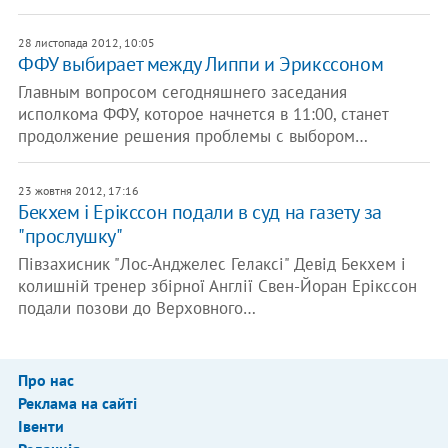
28 листопада 2012, 10:05
ФФУ выбирает между Липпи и Эрикссоном
Главным вопросом сегодняшнего заседания
исполкома ФФУ, которое начнется в 11:00, станет
продолжение решения проблемы с выбором…
23 жовтня 2012, 17:16
Бекхем і Ерікссон подали в суд на газету за
"прослушку"
Півзахисник "Лос-Анджелес Гелаксі" Девід Бекхем і
колишній тренер збірної Англії Свен-Йоран Ерікссон
подали позови до Верховного…
Про нас
Реклама на сайті
Івенти