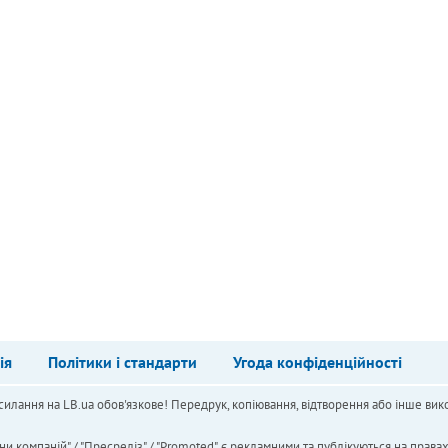
ія
Політики і стандарти
Угода конфіденційності
силання на LB.ua обов'язкове! Передрук, копіювання, відтворення або інше вико
ни компаній" / "Пресреліз" / "Promoted", є рекламними та публікуються на права