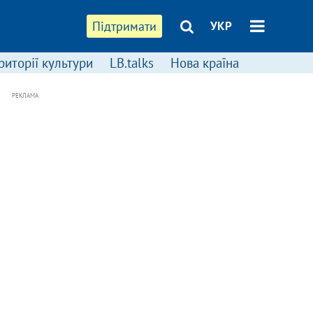
Підтримати
УКР
риторії культури
LB.talks
Нова країна
РЕКЛАМА