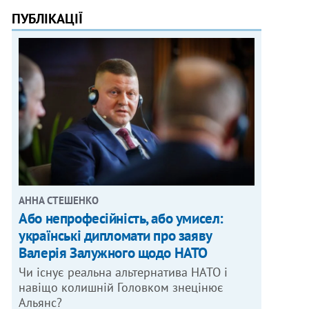
ПУБЛІКАЦІЇ
АННА СТЕШЕНКО
Або непрофесійність, або умисел:
українські дипломати про заяву
Валерія Залужного щодо НАТО
Чи існує реальна альтернатива НАТО і
навіщо колишній Головком знецінює
Альянс?