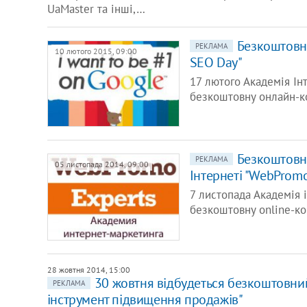
UaMaster та інші,…
Безкоштовн
РЕКЛАМА
10 лютого 2015, 09:00
SEO Day"
17 лютого Академія І
безкоштовну онлайн-к
Безкоштовн
РЕКЛАМА
05 листопада 2014, 09:00
Інтернеті "WebPromo
7 листопада Академія 
безкоштовну online-к
28 жовтня 2014, 15:00
30 жовтня відбудеться безкоштовний
РЕКЛАМА
інструмент підвищення продажів"