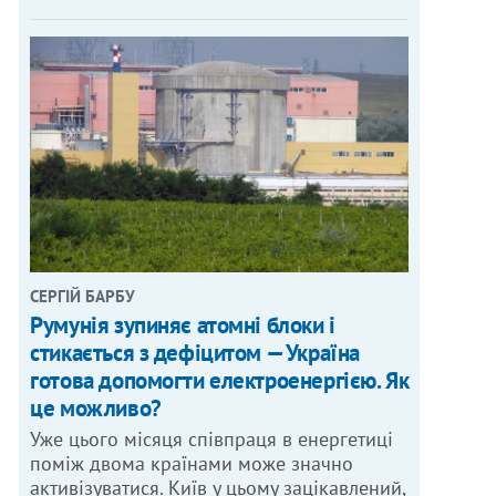
СЕРГІЙ БАРБУ
Румунія зупиняє атомні блоки і
стикається з дефіцитом — Україна
готова допомогти електроенергією. Як
це можливо?
Уже цього місяця співпраця в енергетиці
поміж двома країнами може значно
активізуватися. Київ у цьому зацікавлений,