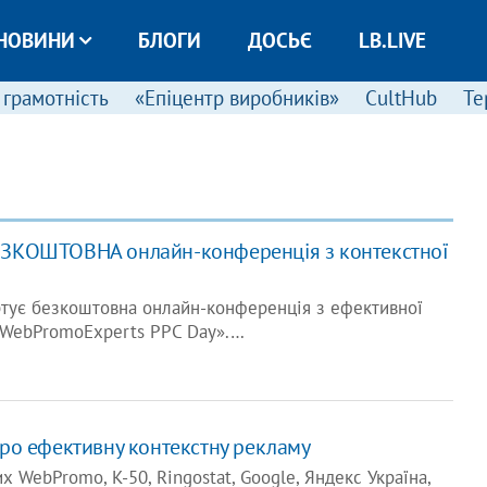
НОВИНИ
БЛОГИ
ДОСЬЄ
LB.LIVE
 грамотність
«Епіцентр виробників»
CultHub
Те
ЕЗКОШТОВНА онлайн-конференція з контекстної
ртує безкоштовна онлайн-конференція з ефективної
«WebPromoExperts PPC Day».…
ро ефективну контекстну рекламу
х WebPromo, K-50, Ringostat, Google, Яндекс Україна,