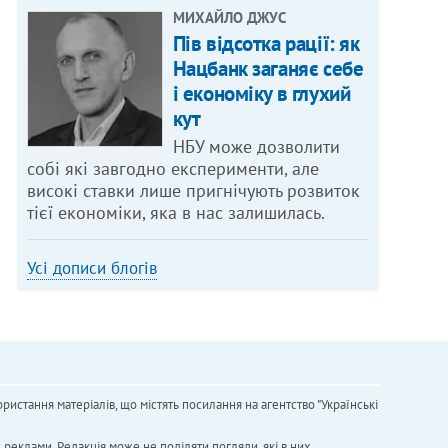
МИХАЙЛО ДЖУС
Пів відсотка рації: як
Нацбанк заганяє себе
і економіку в глухий
кут
НБУ може дозволити
собі які завгодно експерименти, але
високі ставки лише пригнічують розвиток
тієї економіки, яка в нас залишилась.
Усі дописи блогів
ристання матеріалів, що містять посилання на агентство "Українськi
х реклами. Редакція може не поділяти погляди, які в них