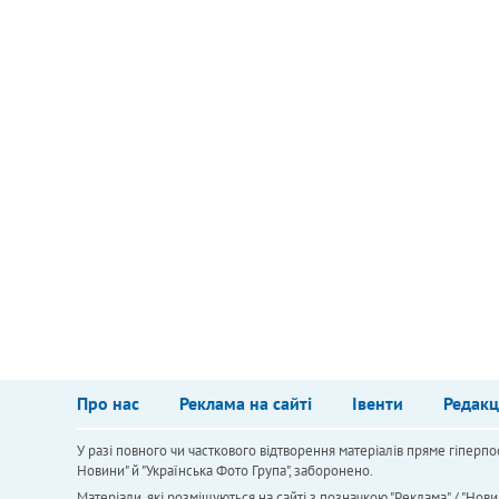
Про нас
Реклама на сайті
Івенти
Редакц
У разі повного чи часткового відтворення матеріалів пряме гіперпо
Новини" й "Українська Фото Група", заборонено.
Матеріали, які розміщуються на сайті з позначкою "Реклама" / "Нови