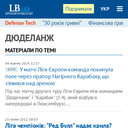
Підтримати
УКР
Defense Tech
“30 років гривні”
Фінансова грамо
ДЮДЕЛАНЖ
МАТЕРІАЛИ ПО ТЕМІ
04 жовтня 2019, 12:57
У матчі Ліги Європи команда покинула
ФОТО
поле через прапор Нагірного Карабаху, що
з'явився над ареною
Під час матчу другого туру Ліги Європи між командами
"Дюделанж" і "Карабах" (1:4), який відбувся
напередодні в Люксембурзі,…
25 липня 2012, 08:03
Ліга чемпіонів: "Ред Булл" надає крила?