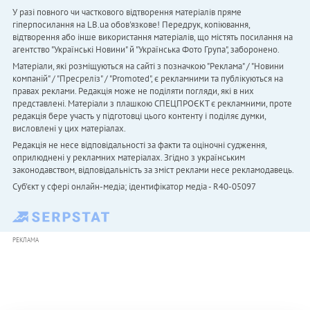
У разі повного чи часткового відтворення матеріалів пряме
гіперпосилання на LB.ua обов'язкове! Передрук, копіювання,
відтворення або інше використання матеріалів, що містять посилання на
агентство "Українськi Новини" й "Українська Фото Група", заборонено.
Матеріали, які розміщуються на сайті з позначкою "Реклама" / "Новини
компаній" / "Пресреліз" / "Promoted", є рекламними та публікуються на
правах реклами. Редакція може не поділяти погляди, які в них
представлені. Матеріали з плашкою СПЕЦПРОЄКТ є рекламними, проте
редакція бере участь у підготовці цього контенту і поділяє думки,
висловлені у цих матеріалах.
Редакція не несе відповідальності за факти та оціночні судження,
оприлюднені у рекламних матеріалах. Згідно з українським
законодавством, відповідальність за зміст реклами несе рекламодавець.
Cуб'єкт у сфері онлайн-медіа; ідентифікатор медіа - R40-05097
РЕКЛАМА