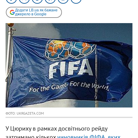
Додати LB.ua як бажане
джерело в Google
ФОТО: UKRGAZETA.COM
У Цюриху в рамках досвітнього рейду
затримано кількох
чиновників ФІФА, яких