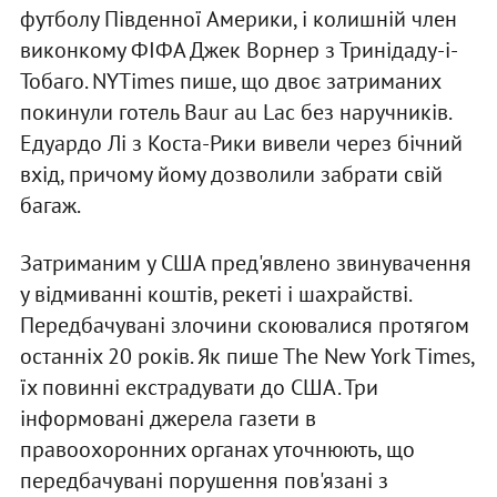
футболу Південної Америки, і колишній член
виконкому ФІФА Джек Ворнер з Тринідаду-і-
Тобаго. NYTimes пише, що двоє затриманих
покинули готель Baur au Lac без наручників.
Едуардо Лі з Коста-Рики вивели через бічний
вхід, причому йому дозволили забрати свій
багаж.
Затриманим у США пред'явлено звинувачення
у відмиванні коштів, рекеті і шахрайстві.
Передбачувані злочини скоювалися протягом
останніх 20 років. Як пише Тhe New York Times,
їх повинні екстрадувати до США. Три
інформовані джерела газети в
правоохоронних органах уточнюють, що
передбачувані порушення пов'язані з