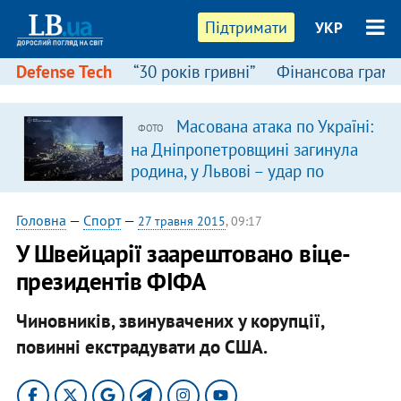
Підтримати
УКР
Defense Tech
“30 років гривні”
Фінансова грамо
Масована атака по Україні:
ФОТО
на Дніпропетровщині загинула
родина, у Львові – удар по
багатоповерхівках
(доповнюється)
Головна
—
Спорт
—
27 травня 2015
, 09:17
У Швейцарії заарештовано віце-
президентів ФІФА
Чиновників, звинувачених у корупції,
повинні екстрадувати до США.