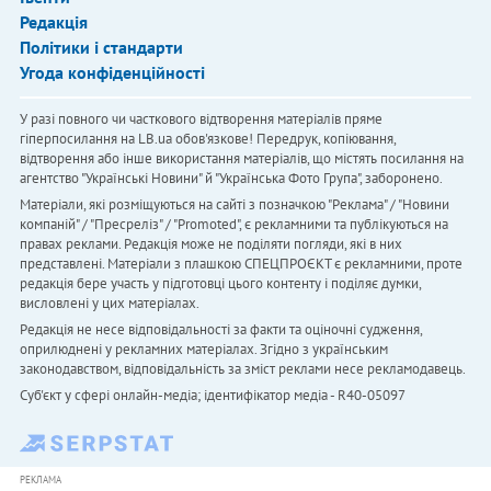
Редакція
Політики і стандарти
Угода конфіденційності
У разі повного чи часткового відтворення матеріалів пряме
гіперпосилання на LB.ua обов'язкове! Передрук, копіювання,
відтворення або інше використання матеріалів, що містять посилання на
агентство "Українськi Новини" й "Українська Фото Група", заборонено.
Матеріали, які розміщуються на сайті з позначкою "Реклама" / "Новини
компаній" / "Пресреліз" / "Promoted", є рекламними та публікуються на
правах реклами. Редакція може не поділяти погляди, які в них
представлені. Матеріали з плашкою СПЕЦПРОЄКТ є рекламними, проте
редакція бере участь у підготовці цього контенту і поділяє думки,
висловлені у цих матеріалах.
Редакція не несе відповідальності за факти та оціночні судження,
оприлюднені у рекламних матеріалах. Згідно з українським
законодавством, відповідальність за зміст реклами несе рекламодавець.
Cуб'єкт у сфері онлайн-медіа; ідентифікатор медіа - R40-05097
РЕКЛАМА