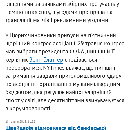
рішеннями за заявками збірних про участь у
Чемпіонатах світу, з угодами про права на
трансляції матчів і рекламними угодами.
У Цюрих чиновники прибули на п'ятничний
щорічний конгрес асоціації. 29 травня конгрес
мав вибрати президента ФІФА, нинішній її
керівник
Зепп Блаттер
сподівається
переобратися. NYTimes вважає, що нинішні
затримання завдали приголомшливого удару
по асоціації - організації з мультимільярдним
бюджетом, яка регулює найпопулярніший
спорт у світі, але десятиліттями звинувачується
в корумпованості.
28 травня 2015, 11:22
Швейцарія відмовилася від банківської