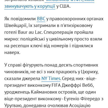
звинувачують у корупції
у США.
Як повідомили
ВВС
у правоохоронних органах
Швейцарії, їх затримали в п'ятизірковому
готелі Baur au Lac. Спецоперація пройшла
мирно: поліцейські у цивільному просто взяли
на ресепшн ключі від номерів і піднялися
наверх.
У справі фігурують понад десять спортивних
чиновників, не всі з них працюють у Цюриху,
сказали джерела
NY Times
. Серед них - віце-
президент виконкому FIFA Джеффрі Вебб,
уродженець Кайманових островів, ще один
віце-президент виконкому - Еугеніо Фігередо з
Уругваю, донедавна очолював Асоціацію