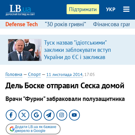
Підтримати
УКР
Defense Tech
“30 років гривні”
Фінансова грамо
Туск назвав "ідіотськими"
заклики заблокувати вступ
України до ЄС і закликав
припинити антиукраїнську
риторику
Головна
—
Спорт
—
11 листопада 2014
, 17:05
Дель Боске отправил Сеска домой
Врачи "Фурии" забраковали полузащитника
Додати LB.ua як бажане
джерело в Google