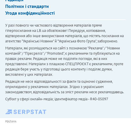
Політики і стандарти
Угода конфіденційності
У разі повного чи часткового відтворення матеріалів пряме
гіперпосилання на LB.ua обов'язкове! Передрук, копіювання,
відтворення або інше використання матеріалів, що містять посилання на
агентство "Українськi Новини" й "Українська Фото Група", заборонено.
Матеріали, які розміщуються на сайті з позначкою "Реклама" / "Новини
компаній" / "Пресреліз" / "Promoted", є рекламними та публікуються на
правах реклами. Редакція може не поділяти погляди, які в них
представлені. Матеріали з плашкою СПЕЦПРОЄКТ є рекламними, проте
редакція бере участь у підготовці цього контенту і поділяє думки,
висловлені у цих матеріалах.
Редакція не несе відповідальності за факти та оціночні судження,
оприлюднені у рекламних матеріалах. Згідно з українським
законодавством, відповідальність за зміст реклами несе рекламодавець.
Cуб'єкт у сфері онлайн-медіа; ідентифікатор медіа - R40-05097
РЕКЛАМА