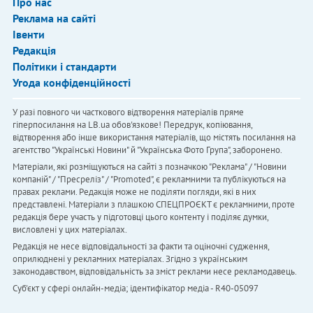
Про нас
Реклама на сайті
Івенти
Редакція
Політики і стандарти
Угода конфіденційності
У разі повного чи часткового відтворення матеріалів пряме
гіперпосилання на LB.ua обов'язкове! Передрук, копіювання,
відтворення або інше використання матеріалів, що містять посилання на
агентство "Українськi Новини" й "Українська Фото Група", заборонено.
Матеріали, які розміщуються на сайті з позначкою "Реклама" / "Новини
компаній" / "Пресреліз" / "Promoted", є рекламними та публікуються на
правах реклами. Редакція може не поділяти погляди, які в них
представлені. Матеріали з плашкою СПЕЦПРОЄКТ є рекламними, проте
редакція бере участь у підготовці цього контенту і поділяє думки,
висловлені у цих матеріалах.
Редакція не несе відповідальності за факти та оціночні судження,
оприлюднені у рекламних матеріалах. Згідно з українським
законодавством, відповідальність за зміст реклами несе рекламодавець.
Cуб'єкт у сфері онлайн-медіа; ідентифікатор медіа - R40-05097