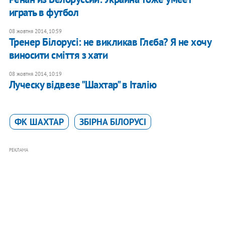
играть в футбол
08 жовтня 2014, 10:59
Тренер Білорусі: не викликав Глєба? Я не хочу
виносити сміття з хати
08 жовтня 2014, 10:19
Луческу відвезе "Шахтар" в Італію
ФК ШАХТАР
ЗБІРНА БІЛОРУСІ
РЕКЛАМА