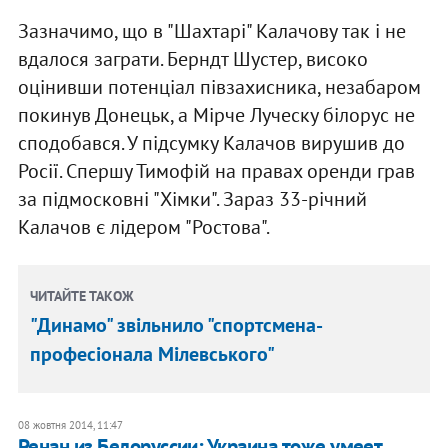
Зазначимо, що в "Шахтарі" Калачову так і не
вдалося заграти. Берндт Шустер, високо
оцінивши потенціал півзахисника, незабаром
покинув Донецьк, а Мірче Луческу білорус не
сподобався. У підсумку Калачов вирушив до
Росії. Спершу Тимофій на правах оренди грав
за підмосковні "Хімки". Зараз 33-річний
Калачов є лідером "Ростова".
ЧИТАЙТЕ ТАКОЖ
"Динамо" звільнило "спортсмена-
професіонала Мілевського"
08 жовтня 2014, 11:47
Ренан из Белоруссии: Украина тоже умеет