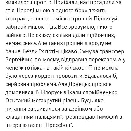
виявилося просто. Приїхали, нас посадили за
стіл. Переді мною з одного боку лежить
контракт, з іншого - мішок грошей. Підписуй,
забирай мішок і їдь. Все зрозуміло, нічого
зайвого. Не скажу, скільки дали підйомних,
немає сенсу. Але таких грошей я зроду не
бачив. Везли їх потім цікаво. Суму за трансфер
Вергейчик, по-моєму, відправив переказом. А у
мене ж готівка - в такій кількості її не можна
було через кордон провозити. Здавалося б,
серйозна проблема. Але Донецьк про все
домовився. В Білорусь в'їхали спокійненько.
Ось такий мегакрутий рівень. Будь-яке
питання закривалося за дзвінком або
клацанням пальцями", - розповідав Тимофій в
інтерв'ю газеті "Прессбол".