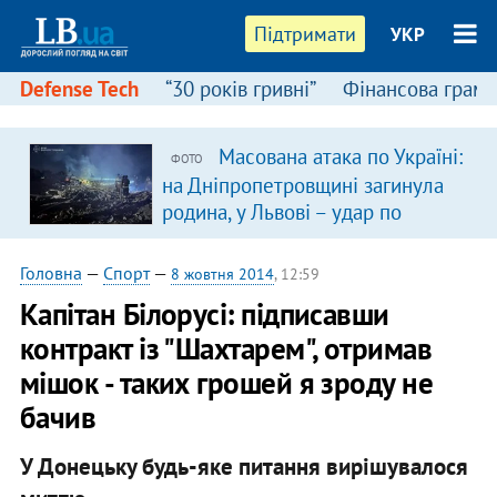
Підтримати
УКР
Defense Tech
“30 років гривні”
Фінансова грамо
Масована атака по Україні:
ФОТО
я
на Дніпропетровщині загинула
родина, у Львові – удар по
багатоповерхівках
(доповнюється)
Головна
—
Спорт
—
8 жовтня 2014
, 12:59
Капітан Білорусі: підписавши
контракт із "Шахтарем", отримав
мішок - таких грошей я зроду не
бачив
У Донецьку будь-яке питання вирішувалося