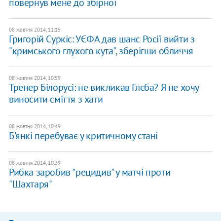
повернув мене до збірної
08 жовтня 2014, 11:15
Григорій Суркіс: УЄФА дав шанс Росії вийти з
"кримського глухого кута", зберігши обличчя
08 жовтня 2014, 10:59
Тренер Білорусі: не викликав Глєба? Я не хочу
виносити сміття з хати
08 жовтня 2014, 10:49
Б'янкі перебуває у критичному стані
08 жовтня 2014, 10:39
Рибка заробив "рецидив" у матчі проти
"Шахтаря"