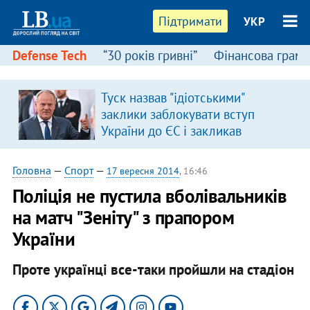
Підтримати
УКР
Defense Tech
“30 років гривні”
Фінансова грамо
Туск назвав "ідіотськими"
я
заклики заблокувати вступ
України до ЄС і закликав
припинити антиукраїнську
риторику
Головна
—
Спорт
—
17 вересня 2014
, 16:46
Поліція не пустила вболівальників
на матч "Зеніту" з прапором
України
Проте українці все-таки пройшли на стадіон