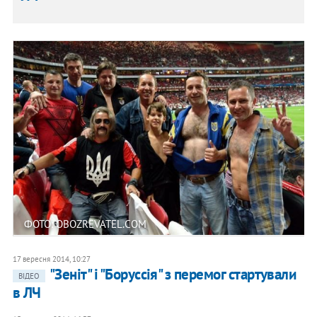
ФОТО: OBOZREVATEL.COM
17 вересня 2014, 10:27
"Зеніт" і "Боруссія" з перемог стартували
ВІДЕО
в ЛЧ