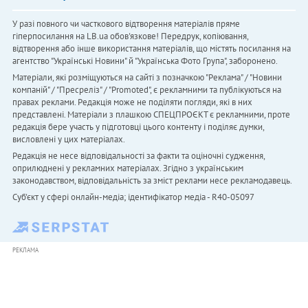
У разі повного чи часткового відтворення матеріалів пряме
гіперпосилання на LB.ua обов'язкове! Передрук, копіювання,
відтворення або інше використання матеріалів, що містять посилання на
агентство "Українськi Новини" й "Українська Фото Група", заборонено.
Матеріали, які розміщуються на сайті з позначкою "Реклама" / "Новини
компаній" / "Пресреліз" / "Promoted", є рекламними та публікуються на
правах реклами. Редакція може не поділяти погляди, які в них
представлені. Матеріали з плашкою СПЕЦПРОЄКТ є рекламними, проте
редакція бере участь у підготовці цього контенту і поділяє думки,
висловлені у цих матеріалах.
Редакція не несе відповідальності за факти та оціночні судження,
оприлюднені у рекламних матеріалах. Згідно з українським
законодавством, відповідальність за зміст реклами несе рекламодавець.
Cуб'єкт у сфері онлайн-медіа; ідентифікатор медіа - R40-05097
РЕКЛАМА