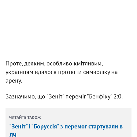
Проте, деяким, особливо кмітливим,
українцям вдалося протягти символіку на
арену.
Зазначимо, що "Зеніт" переміг "Бенфіку" 2:0.
ЧИТАЙТЕ ТАКОЖ
"Зеніт" і "Боруссія" з перемог стартували в
ЛЧ