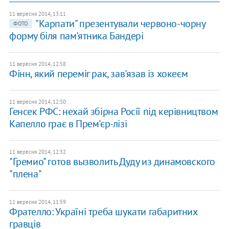
11 вересня 2014, 13:11
"Карпати" презентували червоно-чорну
ФОТО
форму біля пам'ятника Бандері
11 вересня 2014, 12:58
Фінн, який переміг рак, зав'язав із хокеєм
11 вересня 2014, 12:50
Генсек РФС: нехай збірна Росії під керівництвом
Капелло грає в Прем'єр-лізі
11 вересня 2014, 12:32
"Гремио" готов вызволить Дуду из динамовского
"плена"
11 вересня 2014, 11:59
Фрателло: Україні треба шукати габаритних
гравців