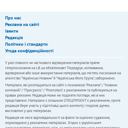
Про нас
Реклама на сайті
Івенти
Редакція
Політики і стандарти
Угода конфіденційності
У разі повного чи часткового відтворення матеріалів пряме
гіперпосилання на LB.ua обов'язкове! Передрук, копіювання,
відтворення або інше використання матеріалів, що містять посилання на
агентство "Українськi Новини" й "Українська Фото Група", заборонено.
Матеріали, які розміщуються на сайті з позначкою "Реклама" / "Новини
компаній" / "Пресреліз" / "Promoted", є рекламними та публікуються на
правах реклами. Редакція може не поділяти погляди, які в них
представлені. Матеріали з плашкою СПЕЦПРОЄКТ є рекламними, проте
редакція бере участь у підготовці цього контенту і поділяє думки,
висловлені у цих матеріалах.
Редакція не несе відповідальності за факти та оціночні судження,
оприлюднені у рекламних матеріалах. Згідно з українським
законодавством, відповідальність за зміст реклами несе рекламодавець.