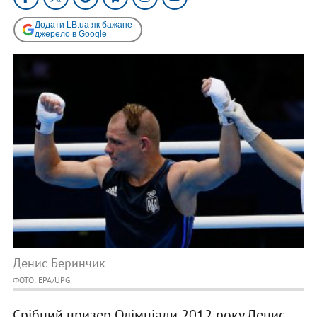
Додати LB.ua як бажане
джерело в Google
Денис Беринчик
ФОТО: EPA/UPG
Срібний призер Олімпіади 2012 року Денис