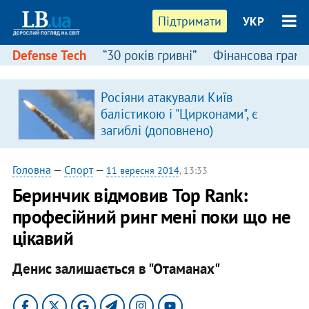
Підтримати
УКР
Defense Tech
“30 років гривні”
Фінансова грамо
Росіяни атакували Київ
балістикою і "Цирконами", є
загиблі (доповнено)
Головна
—
Спорт
—
11 вересня 2014
, 13:33
Беринчик відмовив Top Rank:
професійний ринг мені поки що не
цікавий
Денис залишається в "Отаманах"