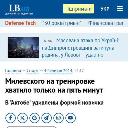
Підтримати
УКР
Defense Tech
“30 років гривні”
Фінансова грамо
Масована атака по Україні:
ФОТО
на Дніпропетровщині загинула
родина, у Львові – удар по
багатоповерхівках
(доповнюється)
Головна
—
Спорт
—
4 березня 2014
, 12:12
Милевского на тренировке
хватило только на пять минут
В "Актобе" удивлены формой новичка