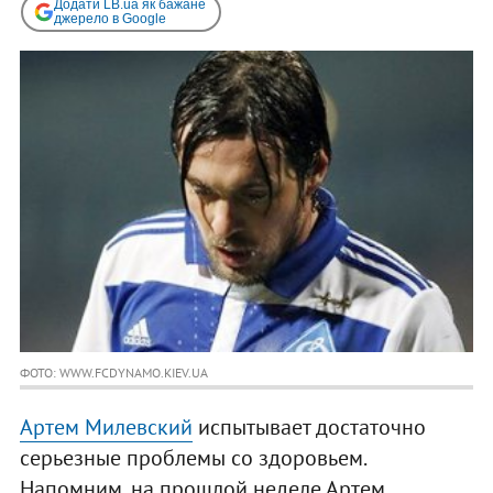
Додати LB.ua як бажане
джерело в Google
ФОТО: WWW.FCDYNAMO.KIEV.UA
Артем Милевский
испытывает достаточно
серьезные проблемы со здоровьем.
Напомним, на прошлой неделе Артем