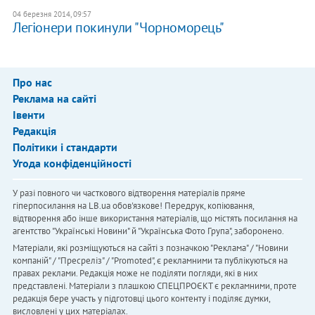
04 березня 2014, 09:57
Легіонери покинули "Чорноморець"
Про нас
Реклама на сайті
Івенти
Редакція
Політики і стандарти
Угода конфіденційності
У разі повного чи часткового відтворення матеріалів пряме
гіперпосилання на LB.ua обов'язкове! Передрук, копіювання,
відтворення або інше використання матеріалів, що містять посилання на
агентство "Українськi Новини" й "Українська Фото Група", заборонено.
Матеріали, які розміщуються на сайті з позначкою "Реклама" / "Новини
компаній" / "Пресреліз" / "Promoted", є рекламними та публікуються на
правах реклами. Редакція може не поділяти погляди, які в них
представлені. Матеріали з плашкою СПЕЦПРОЄКТ є рекламними, проте
редакція бере участь у підготовці цього контенту і поділяє думки,
висловлені у цих матеріалах.