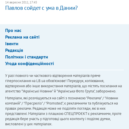
14 вересня 2011, 17:45
Павлов сойдет с ума в Дании?
Про нас
Реклама на сайті
Івенти
Редакція
Політики і стандарти
Угода конфіденційності
У разі повного чи часткового відтворення матеріалів пряме
гіперпосилання на LB.ua обов'язкове! Передрук, копіювання,
відтворення або інше використання матеріалів, що містять посилання на
агентство "Українськi Новини" й "Українська Фото Група", заборонено.
Матеріали, які розміщуються на сайті з позначкою "Реклама" / "Новини
компаній" / "Пресреліз" / "Promoted", є рекламними та публікуються на
правах реклами. Редакція може не поділяти погляди, які в них
представлені. Матеріали з плашкою СПЕЦПРОЄКТ є рекламними, проте
редакція бере участь у підготовці цього контенту і поділяє думки,
висловлені у цих матеріалах.