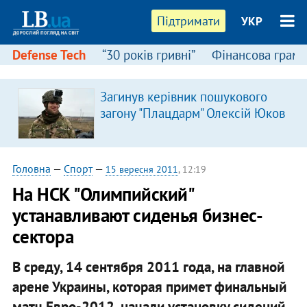
Підтримати
УКР
Defense Tech
“30 років гривні”
Фінансова грамо
Загинув керівник пошукового
загону "Плацдарм" Олексій Юков
Головна
—
Спорт
—
15 вересня 2011
, 12:19
На НСК "Олимпийский"
устанавливают сиденья бизнес-
сектора
В среду, 14 сентября 2011 года, на главной
арене Украины, которая примет финальный
матч Евро-2012, начали установку сидений