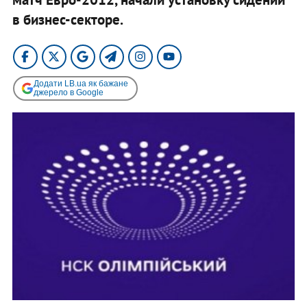
в бизнес-секторе.
Додати LB.ua як бажане
джерело в Google