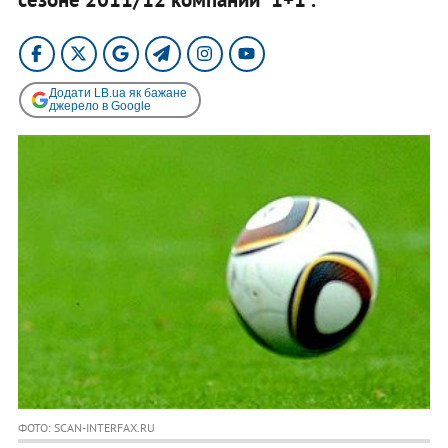
Додати LB.ua як бажане
джерело в Google
ФОТО: SCAN-INTERFAX.RU