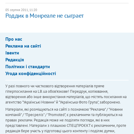
05 серпня 2011, 11:20
Роддик в Монреале не сыграет
Про нас
Реклама на сайті
Івенти
Редакція
Політики і стандарти
Угода конфіденційності
У разі повного чи часткового відтворення матеріалів пряме
гіперпосилання на LB.ua обов'язкове! Передрук, копіювання,
відтворення або інше використання матеріалів, що містять посилання на
агентство "Українськi Новини" й "Українська Фото Група", заборонено.
Матеріали, які розміщуються на сайті з позначкою "Реклама" / "Новини
компаній" / "Пресреліз" / "Promoted", є рекламними та публікуються на
правах реклами. Редакція може не поділяти погляди, які в них
представлені. Матеріали з плашкою СПЕЦПРОЄКТ є рекламними, проте
редакція бере участь у підготовці цього контенту і поділяє думки,