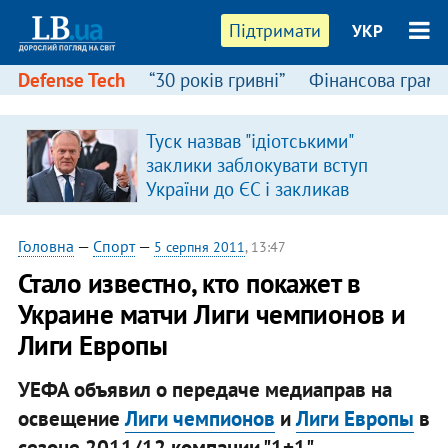
Підтримати
УКР
Defense Tech
“30 років гривні”
Фінансова грамо
Туск назвав "ідіотськими"
заклики заблокувати вступ
України до ЄС і закликав
припинити антиукраїнську
риторику
Головна
—
Спорт
—
5 серпня 2011
, 13:47
Стало известно, кто покажет в
Украине матчи Лиги чемпионов и
Лиги Европы
УЕФА объявил о передаче медиаправ на
освещение
Лиги чемпионов
и
Лиги Европы
в
сезоне 2011/12 компании "1+1".