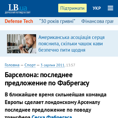
Підтримати
УКР
Defense Tech
“30 років гривні”
Фінансова грамо
Американська асоціація серця
пояснила, скільки чашок кави
безпечно пити щодня
Головна
—
Спорт
—
3 серпня 2011
, 13:57
Барселона: последнее
предложение по Фабрегасу
В ближайшее время сильнейшая команда
Европы сделает лондонскому Арсеналу
последнее предложение по поводу
трансфера
Сеска Фабрегаса
.