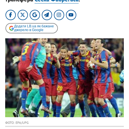
Додати LB.ua як бажане
джерело в Google
ФОТО: EPA/UPG