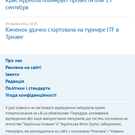
Крис Арреола планирует провести бой 15
сентября
03 серпня 2011, 10:25
Киченок удачно стартовала на турнире ITF в
Трнаве
Про нас
Реклама на сайті
Івенти
Редакція
Політики і стандарти
Угода конфіденційності
У разі повного чи часткового відтворення матеріалів пряме
гіперпосилання на LB.ua обов'язкове! Передрук, копіювання,
відтворення або інше використання матеріалів, що містять посилання на
агентство "Українськi Новини" й "Українська Фото Група", заборонено.
Матеріали, які розміщуються на сайті з позначкою "Реклама" / "Новини