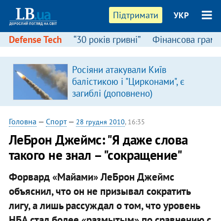
Підтримати
УКР
Defense Tech
“30 років гривні”
Фінансова грамо
Росіяни атакували Київ
балістикою і "Цирконами", є
загиблі (доповнено)
Головна
—
Спорт
—
28 грудня 2010
, 16:35
ЛеБрон Джеймс: "Я даже слова
такого не знал – "сокращение"
Форвард «Майами» ЛеБрон Джеймс
объяснил, что он не призывал сократить
лигу, а лишь рассуждал о том, что уровень
НБА стал более «размытым» по сравнению с