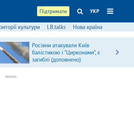
Підтримати
УКР
риторії культури
LB.talks
Нова країна
Росіяни атакували Київ
балістикою і "Цирконами", є
загиблі (доповнено)
РЕКЛАМА