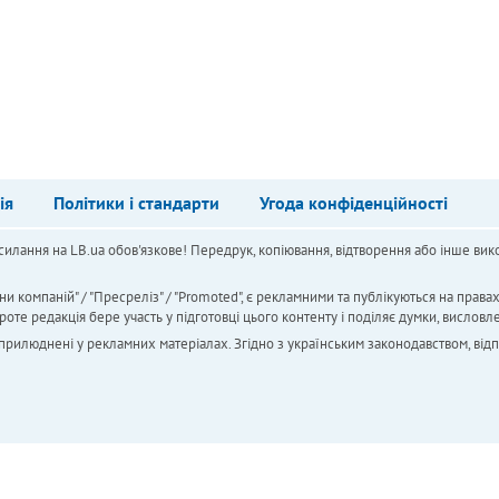
ія
Політики і стандарти
Угода конфіденційності
силання на LB.ua обов'язкове! Передрук, копіювання, відтворення або інше вико
ни компаній" / "Пресреліз" / "Promoted", є рекламними та публікуються на права
 редакція бере участь у підготовці цього контенту і поділяє думки, висловле
 оприлюднені у рекламних матеріалах. Згідно з українським законодавством, від