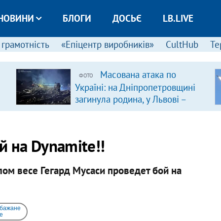
НОВИНИ
БЛОГИ
ДОСЬЄ
LB.LIVE
 грамотність
«Епіцентр виробників»
CultHub
Те
Масована атака по
ФОТО
Україні: на Дніпропетровщині
загинула родина, у Львові –
удар по багатоповерхівках
(доповнюється)
й на Dynamite!!
ом весе Гегард Мусаси проведет бой на
 бажане
e