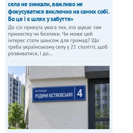
села не зникали, важливо не
фокусуватися виключно на самих собі.
Бо це і є шлях у забуття»
До сіл прикута увага тих, хто шукає там
прихистку чи безпеки. Чи може цей
інтерес стати шансом для громад? Що
треба українському селу у 21 столітті, щоб
розвиватися, і до…