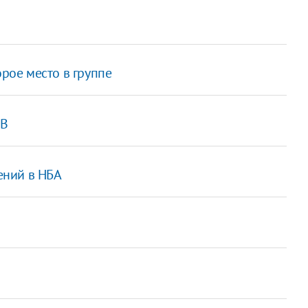
орое место в группе
СВ
ений в НБА