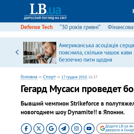
Defense Tech
“30 років гривні”
Фінансова
щодо
Американська асоціація серця
 у
пояснила, скільки чашок кави
ої ходи
безпечно пити щодня
Головна
—
Спорт
—
17 грудня 2010
, 16:37
Гегард Мусаси проведет бо
Бывший чемпион Strikeforce в полутяжел
новогоднем шоу Dynamite!! в Японии. ​
Додати LB.ua як
джерело в Googl