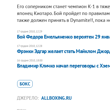
Его соперником станет чемпион К-1 в тяже
японец Киотаро. Бой пройдет по правилам
также должен принять в Dynamite!!, пока н
17 грудня 2010, 12:29
Бой Федора Емельяненко вероятен 29 янв
17 грудня 2010, 12:28
Фрэнки Эдгар желает стать Майклом Джо
16 грудня 2010, 18:00
Владимир Кличко начал переговоры с Хэе
БОКС
ДЖЕРЕЛО:
ALLBOXING.RU