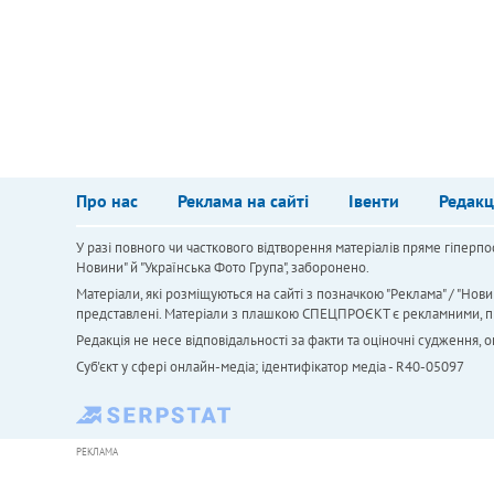
Про нас
Реклама на сайті
Івенти
Редакц
У разі повного чи часткового відтворення матеріалів пряме гіперпо
Новини" й "Українська Фото Група", заборонено.
Матеріали, які розміщуються на сайті з позначкою "Реклама" / "Нови
представлені. Матеріали з плашкою СПЕЦПРОЄКТ є рекламними, проте
Редакція не несе відповідальності за факти та оціночні судження,
Cуб'єкт у сфері онлайн-медіа; ідентифікатор медіа - R40-05097
РЕКЛАМА