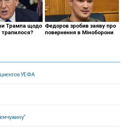
ициентов УЕФА
Жемчужину"