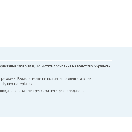
ристання матеріалів, що містять посилання на агентство "Українськi
х реклами. Редакція може не поділяти погляди, які в них
ні у цих матеріалах.
повідальність за зміст реклами несе рекламодавець.