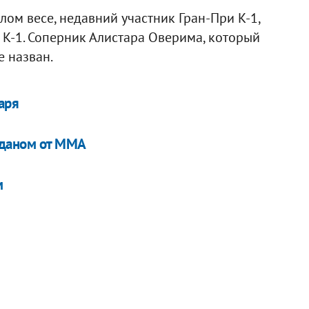
лом весе, недавний участник Гран-При К-1,
 К-1. Соперник Алистара Оверима, который
е назван.
аря
рданом от ММА
м