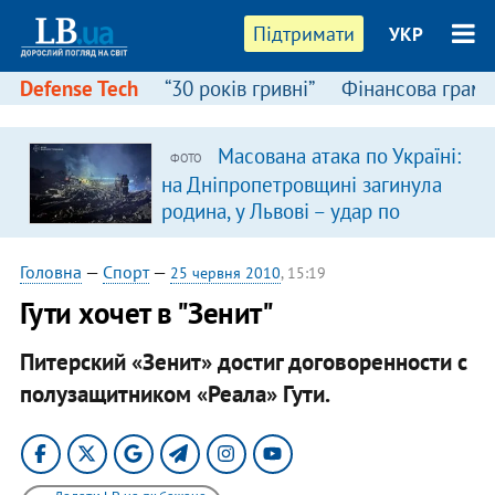
Підтримати
УКР
Defense Tech
“30 років гривні”
Фінансова грамо
Масована атака по Україні:
ФОТО
на Дніпропетровщині загинула
родина, у Львові – удар по
багатоповерхівках
(доповнюється)
Головна
—
Спорт
—
25 червня 2010
, 15:19
Гути хочет в "Зенит"
Питерский «Зенит» достиг договоренности с
полузащитником «Реала» Гути.