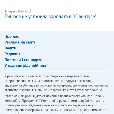
25 червня 2010, 14:12
Галласа не устроила зарплата в "Ювентусе"
Про нас
Реклама на сайті
Івенти
Редакція
Політики і стандарти
Угода конфіденційності
У разі повного чи часткового відтворення матеріалів пряме
гіперпосилання на LB.ua обов'язкове! Передрук, копіювання,
відтворення або інше використання матеріалів, що містять посилання на
агентство "Українськi Новини" й "Українська Фото Група", заборонено.
Матеріали, які розміщуються на сайті з позначкою "Реклама" / "Новини
компаній" / "Пресреліз" / "Promoted", є рекламними та публікуються на
правах реклами. Редакція може не поділяти погляди, які в них
представлені. Матеріали з плашкою СПЕЦПРОЄКТ є рекламними, проте