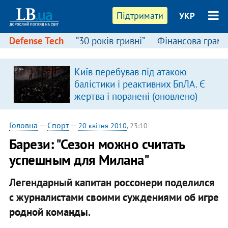
Підтримати
УКР
Defense Tech
“30 років гривні”
Фінансова грамо
Київ перебував під атакою
балістики і реактивних БпЛА. Є
жертва і поранені (оновлено)
Головна
—
Спорт
—
20 квітня 2010
, 23:10
Барези: "Сезон можно считать
успешным для Милана"
Легендарный капитан россонери поделился
с журналистами своими суждениями об игре
родной команды.