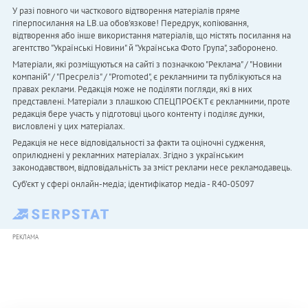
У разі повного чи часткового відтворення матеріалів пряме
гіперпосилання на LB.ua обов'язкове! Передрук, копіювання,
відтворення або інше використання матеріалів, що містять посилання на
агентство "Українськi Новини" й "Українська Фото Група", заборонено.
Матеріали, які розміщуються на сайті з позначкою "Реклама" / "Новини
компаній" / "Пресреліз" / "Promoted", є рекламними та публікуються на
правах реклами. Редакція може не поділяти погляди, які в них
представлені. Матеріали з плашкою СПЕЦПРОЄКТ є рекламними, проте
редакція бере участь у підготовці цього контенту і поділяє думки,
висловлені у цих матеріалах.
Редакція не несе відповідальності за факти та оціночні судження,
оприлюднені у рекламних матеріалах. Згідно з українським
законодавством, відповідальність за зміст реклами несе рекламодавець.
Cуб'єкт у сфері онлайн-медіа; ідентифікатор медіа - R40-05097
РЕКЛАМА