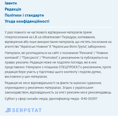
Івенти
Редакція
Політики і стандарти
Угода конфіденційності
У разі повного чи часткового відтворення матеріалів пряме
гіперпосилання на LB.ua обов'язкове! Передрук, копіювання,
відтворення або інше використання матеріалів, що містять посилання на
агентство "Українськi Новини" й "Українська Фото Група", заборонено.
Матеріали, які розміщуються на сайті з позначкою "Реклама" / "Новини
компаній" / "Пресреліз" / "Promoted", є рекламними та публікуються на
правах реклами. Редакція може не поділяти погляди, які в них
представлені. Матеріали з плашкою СПЕЦПРОЄКТ є рекламними, проте
редакція бере участь у підготовці цього контенту і поділяє думки,
висловлені у цих матеріалах.
Редакція не несе відповідальності за факти та оціночні судження,
оприлюднені у рекламних матеріалах. Згідно з українським
законодавством, відповідальність за зміст реклами несе рекламодавець.
Cуб'єкт у сфері онлайн-медіа; ідентифікатор медіа - R40-05097