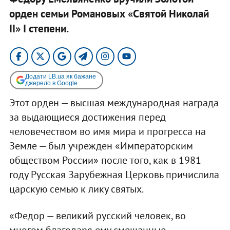
орден семьи Романовых «Святой Николай
II» I степени.
Додати LB.ua як бажане
джерело в Google
Этот орден — высшая международная награда
за выдающиеся достижения перед
человечеством во имя мира и прогресса на
Земле — был учрежден «Императорским
обществом России» после того, как в 1981
году Русская Зарубежная Церковь причислила
царскую семью к лику святых.
«Федор — великий русский человек, во
многом благодаря ему смешанные