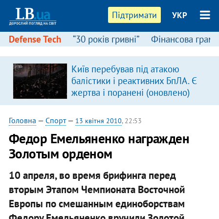
Підтримати
УКР
Defense Tech
“30 років гривні”
Фінансова грамо
Київ перебував під атакою
в
балістики і реактивних БпЛА. Є
жертва і поранені (оновлено)
Головна
—
Спорт
—
13 квітня 2010
, 22:53
Федор Емельяненко награжден
Золотым орденом
10 апреля, во время брифинга перед
вторым Этапом Чемпионата Восточной
Европы по смешанным единоборствам
Федору Емельяненко вручили Золотой