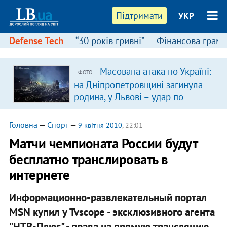
Підтримати
УКР
Defense Tech
“30 років гривні”
Фінансова грамо
Масована атака по Україні:
ФОТО
на Дніпропетровщині загинула
родина, у Львові – удар по
багатоповерхівках
(доповнюється)
Головна
—
Спорт
—
9 квітня 2010
, 22:01
Матчи чемпионата России будут
бесплатно транслировать в
интернете
Информационно-развлекательный портал
MSN купил у Tvscope - эксклюзивного агента
"НТВ-Плюс" - права на прямую трансляцию