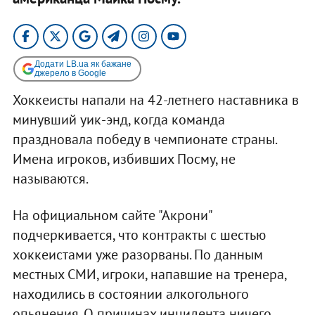
Додати LB.ua як бажане
джерело в Google
Хоккеисты напали на 42-летнего наставника в
минувший уик-энд, когда команда
праздновала победу в чемпионате страны.
Имена игроков, избивших Посму, не
называются.
На официальном сайте "Акрони"
подчеркивается, что контракты с шестью
хоккеистами уже разорваны. По данным
местных СМИ, игроки, напавшие на тренера,
находились в состоянии алкогольного
опьянения. О причинах инцидента ничего