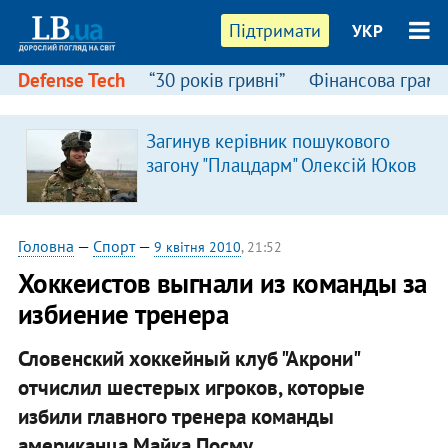
Підтримати
УКР
Defense Tech
“30 років гривні”
Фінансова грамо
Загинув керівник пошукового
загону "Плацдарм" Олексій Юков
Головна
—
Спорт
—
9 квітня 2010
, 21:52
Хоккеистов выгнали из команды за
избиение тренера
Словенский хоккейный клуб "Акрони"
отчислил шестерых игроков, которые
избили главного тренера команды
американца Майка Посму
.