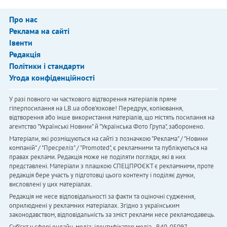
Про нас
Реклама на сайті
Івенти
Редакція
Політики і стандарти
Угода конфіденційності
У разі повного чи часткового відтворення матеріалів пряме
гіперпосилання на LB.ua обов'язкове! Передрук, копіювання,
відтворення або інше використання матеріалів, що містять посилання на
агентство "Українськi Новини" й "Українська Фото Група", заборонено.
Матеріали, які розміщуються на сайті з позначкою "Реклама" / "Новини
компаній" / "Пресреліз" / "Promoted", є рекламними та публікуються на
правах реклами. Редакція може не поділяти погляди, які в них
представлені. Матеріали з плашкою СПЕЦПРОЄКТ є рекламними, проте
редакція бере участь у підготовці цього контенту і поділяє думки,
висловлені у цих матеріалах.
Редакція не несе відповідальності за факти та оціночні судження,
оприлюднені у рекламних матеріалах. Згідно з українським
законодавством, відповідальність за зміст реклами несе рекламодавець.
Cуб'єкт у сфері онлайн-медіа; ідентифікатор медіа - R40-05097