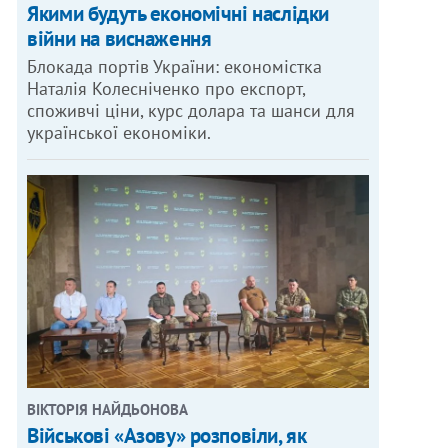
Якими будуть економічні наслідки
війни на виснаження
Блокада портів України: економістка
Наталія Колесніченко про експорт,
споживчі ціни, курс долара та шанси для
української економіки.
ВІКТОРІЯ НАЙДЬОНОВА
Військові «Азову» розповіли, як