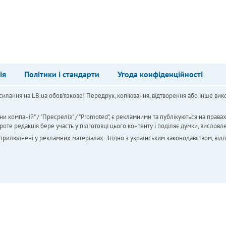
ія
Політики і стандарти
Угода конфіденційності
силання на LB.ua обов'язкове! Передрук, копіювання, відтворення або інше вико
ни компаній" / "Пресреліз" / "Promoted", є рекламними та публікуються на права
 редакція бере участь у підготовці цього контенту і поділяє думки, висловле
 оприлюднені у рекламних матеріалах. Згідно з українським законодавством, від