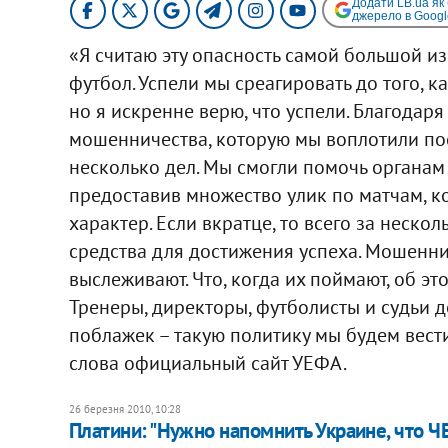
Додати LB.ua як
джерело в Googl
«Я считаю эту опасность самой большой из 
футбол. Успели мы среагировать до того, 
но я искренне верю, что успели. Благода
мошенничества, которую мы воплотили по
несколько дел. Мы смогли помочь органам 
предоставив множество улик по матчам, к
характер. Если вкратце, то всего за неско
средства для достижения успеха. Мошенник
выслеживают. Что, когда их поймают, об эт
Тренеры, директоры, футболисты и судьи 
поблажек – такую политику мы будем вести
слова официальный сайт УЕФА.
26 березня 2010, 10:28
Платини: "Нужно напомнить Украине, что ЧЕ