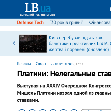
Defense Tech
“30 років гривні”
Фінансова
Київ перебував під атакою
 часів
балістики і реактивних БпЛА. 
жертва і поранені (оновлено)
Головна
—
Спорт
—
25 березня 2010
, 17:54
Платини: Нелегальные ста
Выступая на XXXIV Очередном Конгрессе
Мишель Платини назвал одной из главны
ставками.