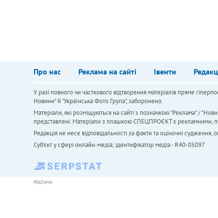
Про нас
Реклама на сайті
Івенти
Редакц
У разі повного чи часткового відтворення матеріалів пряме гіперпо
Новини" й "Українська Фото Група", заборонено.
Матеріали, які розміщуються на сайті з позначкою "Реклама" / "Нови
представлені. Матеріали з плашкою СПЕЦПРОЄКТ є рекламними, проте
Редакція не несе відповідальності за факти та оціночні судження,
Cуб'єкт у сфері онлайн-медіа; ідентифікатор медіа - R40-05097
РЕКЛАМА