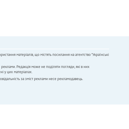
ристання матеріалів, що містять посилання на агентство "Українськi
х реклами. Редакція може не поділяти погляди, які в них
ні у цих матеріалах.
повідальність за зміст реклами несе рекламодавець.