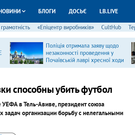
НОВИНИ
БЛОГИ
ДОСЬЄ
LB.LIVE
 грамотність
«Епіцентр виробників»
CultHub
Те
Поліція отримала заяву щодо
Є
незаконності проведення у
Почаївській лаврі хресної ходи
вки способны убить футбол
 УЕФА в Тель-Авиве, президент союза
х задач организации борьбу с нелегальными