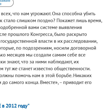
 бажане
e
всех, что нам угрожают. Она способна убить
как стало слишком поздно? Покажет лишь время,
ря одобренной вами системе выявления
сле прошлого Конгресса, было раскрыто
государственной власти в их расследовании,
оторые, по подозрениям, носили договорной
лько месяцев мы создали самим себе все
и знают, что за ними наблюдают, их
ом тут же станет известно общественности.
должны помочь нам в этой борьбе. Никаких
 до самого конца. Вместе», – приводит его
 в 2012 году"