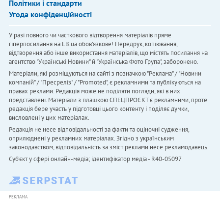
Політики і стандарти
Угода конфіденційності
У разі повного чи часткового відтворення матеріалів пряме
гіперпосилання на LB.ua обов'язкове! Передрук, копіювання,
відтворення або інше використання матеріалів, що містять посилання на
агентство "Українськi Новини" й "Українська Фото Група", заборонено.
Матеріали, які розміщуються на сайті з позначкою "Реклама" / "Новини
компаній" / "Пресреліз" / "Promoted", є рекламними та публікуються на
правах реклами. Редакція може не поділяти погляди, які в них
представлені. Матеріали з плашкою СПЕЦПРОЄКТ є рекламними, проте
редакція бере участь у підготовці цього контенту і поділяє думки,
висловлені у цих матеріалах.
Редакція не несе відповідальності за факти та оціночні судження,
оприлюднені у рекламних матеріалах. Згідно з українським
законодавством, відповідальність за зміст реклами несе рекламодавець.
Cуб'єкт у сфері онлайн-медіа; ідентифікатор медіа - R40-05097
РЕКЛАМА