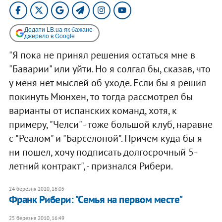
Додати LB.ua як бажане
джерело в Google
"Я пока не принял решения остаться мне в
"Баварии" или уйти. Но я солгал бы, сказав, что
у меня нет мыслей об уходе. Если бы я решил
покинуть Мюнхен, то тогда рассмотрел бы
варианты от испанских команд, хотя, к
примеру, "Челси" - тоже большой клуб, наравне
с "Реалом" и "Барселоной". Причем куда бы я
ни пошел, хочу подписать долгосрочный 5-
летний контракт", - признался Рибери.
24 березня 2010, 16:05
Франк Рибери: "Семья на первом месте"
25 березня 2010, 16:49