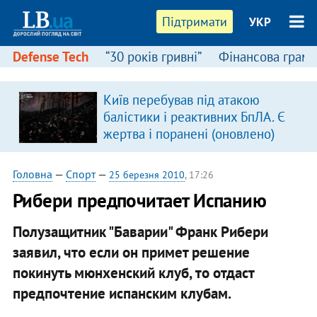
Підтримати
УКР
Defense Tech
“30 років гривні”
Фінансова грамо
Київ перебував під атакою
балістики і реактивних БпЛА. Є
жертва і поранені (оновлено)
Головна
—
Спорт
—
25 березня 2010
, 17:26
Рибери предпочитает Испанию
Полузащитник "Баварии" Франк Рибери
заявил, что если он примет решение
покинуть мюнхенский клуб, то отдаст
предпочтение испанским клубам.