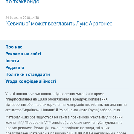
по тхэквондо
24 березня 2010, 14:30
"Севилью" может возглавить Луис Арагонес
Про нас
Реклама на сайті
Івенти
Редакція
Політики і стандарти
Угода конфіденційності
У разі повного чи часткового відтворення матеріалів пряме
гіперпосилання на LB.ua обов'язкове! Передрук, копіювання,
відтворення або інше використання матеріалів, що містять посилання на
агентство "Українськi Новини" й "Українська Фото Група", заборонено.
Матеріали, які розміщуються на сайті з позначкою "Реклама" / "Новини
компаній" / "Пресреліз" / "Promoted", є рекламними та публікуються на
правах реклами. Редакція може не поділяти погляди, які в них
представлені. Матеріали з плашкою СПЕЦПРОЄКТ є рекламними, проте