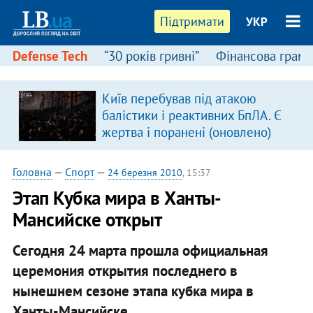
Підтримати
УКР
Defense Tech
“30 років гривні”
Фінансова грамо
Київ перебував під атакою
в
балістики і реактивних БпЛА. Є
жертва і поранені (оновлено)
Головна
—
Спорт
—
24 березня 2010
, 15:37
Этап Кубка мира в Ханты-
Мансийске открыт
Сегодня 24 марта прошла официальная
церемония открытия последнего в
нынешнем сезоне этапа кубка мира в
Ханты-Мансийске.