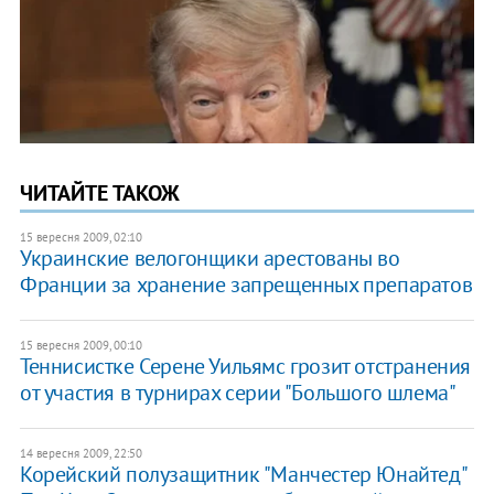
ЧИТАЙТЕ ТАКОЖ
15 вересня 2009, 02:10
Украинские велогонщики арестованы во
Франции за хранение запрещенных препаратов
15 вересня 2009, 00:10
Теннисистке Серене Уильямс грозит отстранения
от участия в турнирах серии "Большого шлема"
14 вересня 2009, 22:50
Корейский полузащитник "Манчестер Юнайтед"