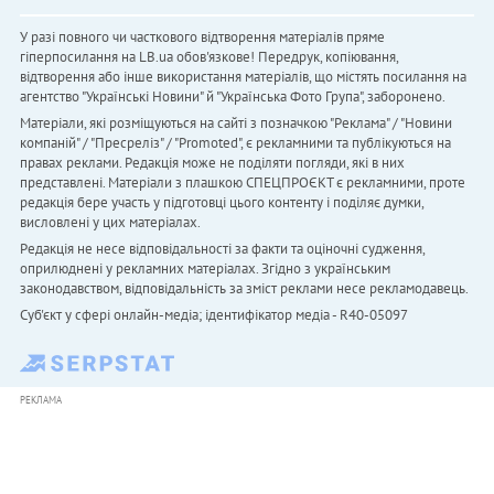
У разі повного чи часткового відтворення матеріалів пряме
гіперпосилання на LB.ua обов'язкове! Передрук, копіювання,
відтворення або інше використання матеріалів, що містять посилання на
агентство "Українськi Новини" й "Українська Фото Група", заборонено.
Матеріали, які розміщуються на сайті з позначкою "Реклама" / "Новини
компаній" / "Пресреліз" / "Promoted", є рекламними та публікуються на
правах реклами. Редакція може не поділяти погляди, які в них
представлені. Матеріали з плашкою СПЕЦПРОЄКТ є рекламними, проте
редакція бере участь у підготовці цього контенту і поділяє думки,
висловлені у цих матеріалах.
Редакція не несе відповідальності за факти та оціночні судження,
оприлюднені у рекламних матеріалах. Згідно з українським
законодавством, відповідальність за зміст реклами несе рекламодавець.
Cуб'єкт у сфері онлайн-медіа; ідентифікатор медіа - R40-05097
РЕКЛАМА