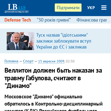
Підтримати
УКР
Defense Tech
“30 років гривні”
Фінансова грамо
Туск назвав "ідіотськими"
заклики заблокувати вступ
України до ЄС і закликав
припинити антиукраїнську
риторику
Головна
—
Спорт
—
15 вересня 2009
, 02:30
Веллитон должен быть наказан за
травму Габулова, считают в
"Динамо"
Московское "Динамо" официально
обратилось в Контрольно-дисциплинарный
комитет (КДК) Российского футбольного