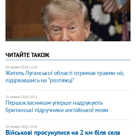
ЧИТАЙТЕ ТАКОЖ
20 червня 2018, 11:20
Житель Луганської області отримав травми ніг,
підірвавшись на "розтяжці"
20 червня 2018, 10:51
Першокласникам уперше надрукують
британські підручники англійської мови
20 червня 2018, 10:45
Військові просунулися на 2 км біля села