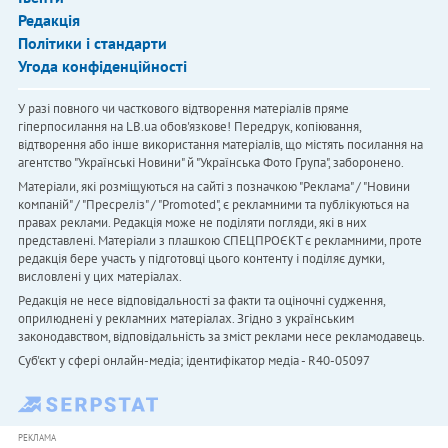
Редакція
Політики і стандарти
Угода конфіденційності
У разі повного чи часткового відтворення матеріалів пряме
гіперпосилання на LB.ua обов'язкове! Передрук, копіювання,
відтворення або інше використання матеріалів, що містять посилання на
агентство "Українськi Новини" й "Українська Фото Група", заборонено.
Матеріали, які розміщуються на сайті з позначкою "Реклама" / "Новини
компаній" / "Пресреліз" / "Promoted", є рекламними та публікуються на
правах реклами. Редакція може не поділяти погляди, які в них
представлені. Матеріали з плашкою СПЕЦПРОЄКТ є рекламними, проте
редакція бере участь у підготовці цього контенту і поділяє думки,
висловлені у цих матеріалах.
Редакція не несе відповідальності за факти та оціночні судження,
оприлюднені у рекламних матеріалах. Згідно з українським
законодавством, відповідальність за зміст реклами несе рекламодавець.
Cуб'єкт у сфері онлайн-медіа; ідентифікатор медіа - R40-05097
РЕКЛАМА