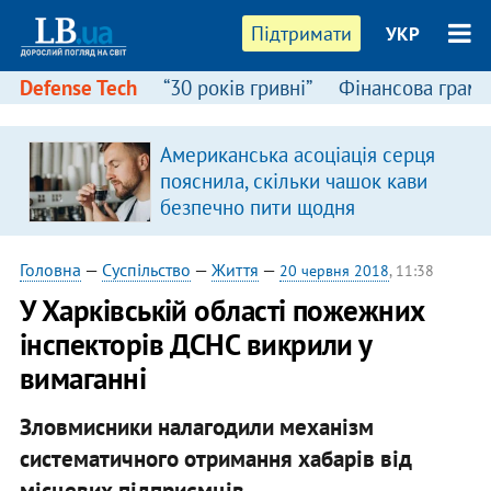
Підтримати
УКР
Defense Tech
“30 років гривні”
Фінансова грамо
Американська асоціація серця
пояснила, скільки чашок кави
безпечно пити щодня
Головна
—
Суспільство
—
Життя
—
20 червня 2018
, 11:38
У Харківській області пожежних
інспекторів ДСНС викрили у
вимаганні
Зловмисники налагодили механізм
систематичного отримання хабарів від
місцевих підприємців.