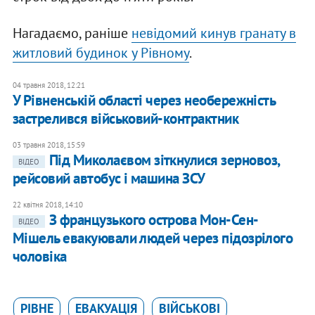
Нагадаємо, раніше
невідомий кинув гранату в
житловий будинок у Рівному
.
04 травня 2018, 12:21
У Рівненській області через необережність
застрелився військовий-контрактник
03 травня 2018, 15:59
Під Миколаєвом зіткнулися зерновоз,
ВІДЕО
рейсовий автобус і машина ЗСУ
22 квітня 2018, 14:10
З французького острова Мон-Сен-
ВІДЕО
Мішель евакуювали людей через підозрілого
чоловіка
РІВНЕ
ЕВАКУАЦІЯ
ВІЙСЬКОВІ