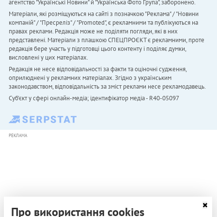
агентство "Українськi Новини" й "Українська Фото Група", заборонено.
Матеріали, які розміщуються на сайті з позначкою "Реклама" / "Новини
компаній" / "Пресреліз" / "Promoted", є рекламними та публікуються на
правах реклами. Редакція може не поділяти погляди, які в них
представлені. Матеріали з плашкою СПЕЦПРОЄКТ є рекламними, проте
редакція бере участь у підготовці цього контенту і поділяє думки,
висловлені у цих матеріалах.
Редакція не несе відповідальності за факти та оціночні судження,
оприлюднені у рекламних матеріалах. Згідно з українським
законодавством, відповідальність за зміст реклами несе рекламодавець.
Cуб'єкт у сфері онлайн-медіа; ідентифікатор медіа - R40-05097
РЕКЛАМА
Про використання cookies