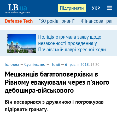
Підтримати
УКР
Defense Tech
“30 років гривні”
Фінансова грамо
Поліція отримала заяву щодо
незаконності проведення у
Почаївській лаврі хресної ходи
Головна
—
Суспільство
—
Події
—
6 травня 2018
, 16:20
Мешканців багатоповерхівки в
Рівному евакуювали через п'яного
дебошира-військового
Він посварився з дружиною і погрожував
підірвати гранату.