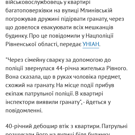
військовослужбовець у квартирі
багатоповерхівки на вулиці Млинівській
погрожував дружині підірвати гранату, через
що довелося евакуювати всіх мешканців
будинку. Про це повідомили у Нацполіції
Рівненської області, передає
УНІАН
.
"Через сімейну сварку за допомогою до
поліції звернулася 44-річна жителька Рівного.
Вона сказала, що в руках чоловіка предмет,
схожий на гранату. На місце події прибув
екіпаж патрульної поліції. В квартирі
інспектори виявили гранату", - йдеться у
повідомленні.
40-річний дебошир втік з квартири. Патрульні
розшукали його на вулиці біля будинку.