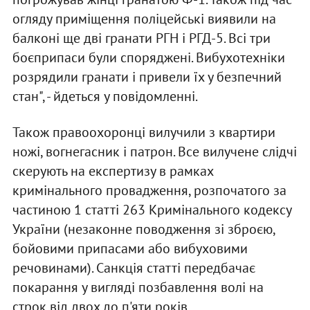
огляду приміщення поліцейські виявили на
балконі ще дві гранати РГН і РГД-5. Всі три
боєприпаси були споряджені. Вибухотехніки
розрядили гранати і привели їх у безпечний
стан", - йдеться у повідомленні.
Також правоохоронці вилучили з квартири
ножі, вогнегасник і патрон. Все вилучене слідчі
скерують на експертизу в рамках
кримінального провадження, розпочатого за
частиною 1 статті 263 Кримінального кодексу
України (незаконне поводження зі зброєю,
бойовими припасами або вибуховими
речовинами). Санкція статті передбачає
покарання у вигляді позбавлення волі на
строк від двох до п'яти років.