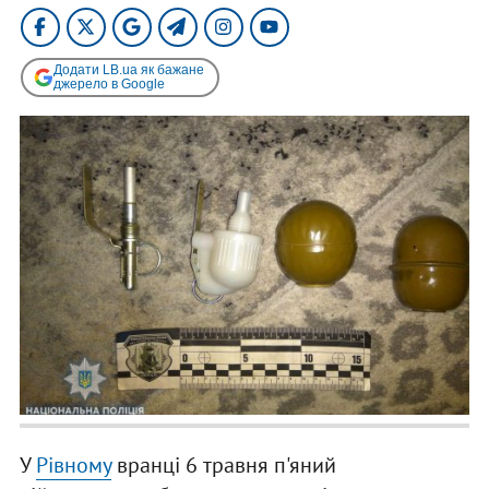
Додати LB.ua як бажане
джерело в Google
У
Рівному
вранці 6 травня п'яний