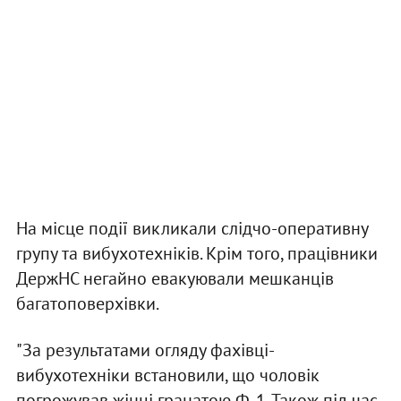
На місце події викликали слідчо-оперативну
групу та вибухотехніків. Крім того, працівники
ДержНС негайно евакуювали мешканців
багатоповерхівки.
"За результатами огляду фахівці-
вибухотехніки встановили, що чоловік
погрожував жінці гранатою Ф-1. Також під час