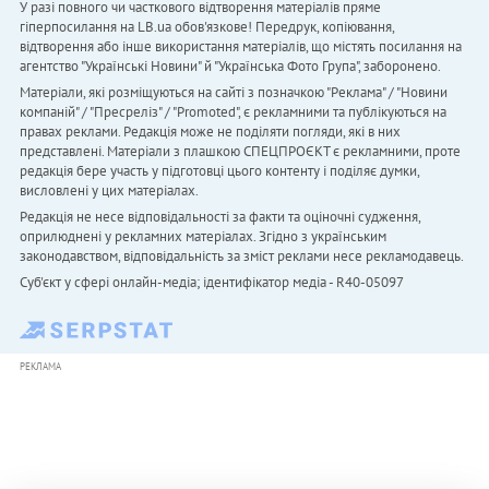
У разі повного чи часткового відтворення матеріалів пряме
гіперпосилання на LB.ua обов'язкове! Передрук, копіювання,
відтворення або інше використання матеріалів, що містять посилання на
агентство "Українськi Новини" й "Українська Фото Група", заборонено.
Матеріали, які розміщуються на сайті з позначкою "Реклама" / "Новини
компаній" / "Пресреліз" / "Promoted", є рекламними та публікуються на
правах реклами. Редакція може не поділяти погляди, які в них
представлені. Матеріали з плашкою СПЕЦПРОЄКТ є рекламними, проте
редакція бере участь у підготовці цього контенту і поділяє думки,
висловлені у цих матеріалах.
Редакція не несе відповідальності за факти та оціночні судження,
оприлюднені у рекламних матеріалах. Згідно з українським
законодавством, відповідальність за зміст реклами несе рекламодавець.
Cуб'єкт у сфері онлайн-медіа; ідентифікатор медіа - R40-05097
РЕКЛАМА