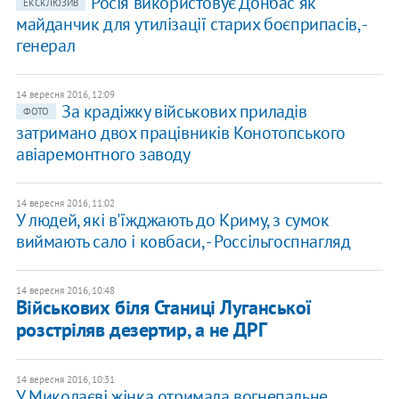
Росія використовує Донбас як
ЕКСКЛЮЗИВ
майданчик для утилізації старих боєприпасів, -
генерал
14 вересня 2016, 12:09
За крадіжку військових приладів
ФОТО
затримано двох працівників Конотопського
авіаремонтного заводу
14 вересня 2016, 11:02
У людей, які в'їжджають до Криму, з сумок
виймають сало і ковбаси, - Россільгоспнагляд
14 вересня 2016, 10:48
Військових біля Станиці Луганської
розстріляв дезертир, а не ДРГ
14 вересня 2016, 10:31
У Миколаєві жінка отримала вогнепальне