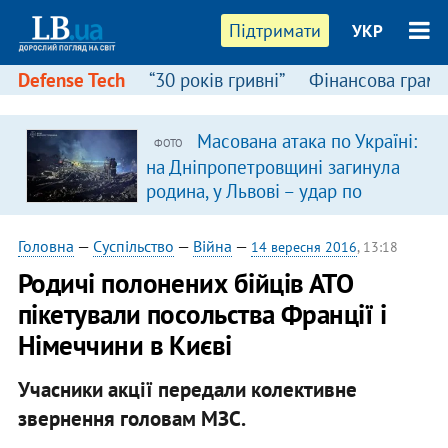
Підтримати
УКР
Defense Tech
“30 років гривні”
Фінансова грамо
Масована атака по Україні:
ФОТО
на Дніпропетровщині загинула
родина, у Львові – удар по
багатоповерхівках
(доповнюється)
Головна
—
Суспільство
—
Війна
—
14 вересня 2016
, 13:18
Родичі полонених бійців АТО
пікетували посольства Франції і
Німеччини в Києві
Учасники акції передали колективне
звернення головам МЗС.