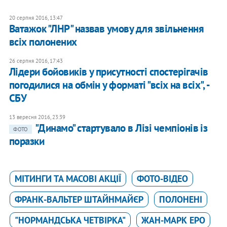
20 серпня 2016, 13:47
Ватажок "ЛНР" назвав умову для звільнення
всіх полонених
26 серпня 2016, 17:43
Лідери бойовиків у присутності спостерігачів
погодилися на обмін у форматі "всіх на всіх", -
СБУ
13 вересня 2016, 23:39
"Динамо" стартувало в Лізі чемпіонів із
ФОТО
поразки
МІТИНГИ ТА МАСОВІ АКЦІЇ
ФОТО-ВІДЕО
ФРАНК-ВАЛЬТЕР ШТАЙНМАЙЄР
ПОЛОНЕНІ
"НОРМАНДСЬКА ЧЕТВІРКА"
ЖАН-МАРК ЕРО