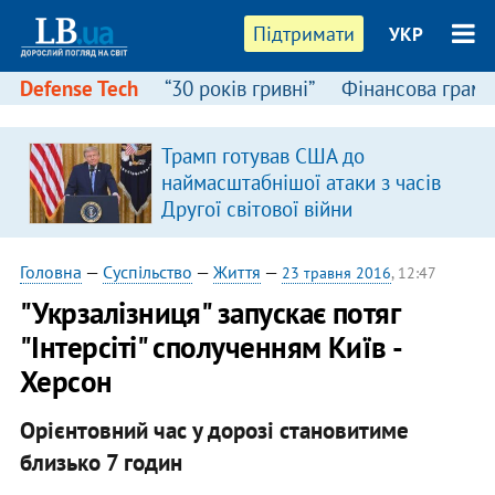
Підтримати
УКР
Defense Tech
“30 років гривні”
Фінансова грамо
Трамп готував США до
наймасштабнішої атаки з часів
Другої світової війни
Головна
—
Суспільство
—
Життя
—
23 травня 2016
, 12:47
"Укрзалізниця" запускає потяг
"Інтерсіті" сполученням Київ -
Херсон
Орієнтовний час у дорозі становитиме
близько 7 годин