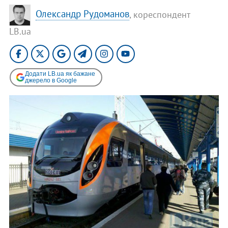
Олександр Рудоманов
, кореспондент
LB.ua
Додати LB.ua як бажане
джерело в Google